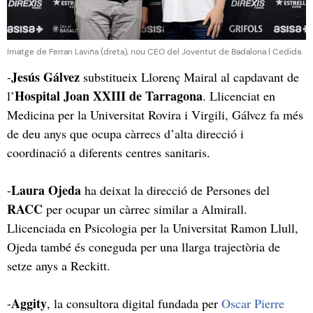
Imatge de Ferran Laviña (dreta), nou CEO del Joventut de Badalona | Cedida
Jesús Gálvez
-
substitueix Llorenç Mairal al capdavant de
Hospital Joan XXIII de Tarragona
l’
. Llicenciat en
Medicina per la Universitat Rovira i Virgili, Gálvcz fa més
de deu anys que ocupa càrrecs d’alta direcció i
coordinació a diferents centres sanitaris.
Laura Ojeda
-
ha deixat la direcció de Persones del
RACC
per ocupar un càrrec similar a Almirall.
Llicenciada en Psicologia per la Universitat Ramon Llull,
Ojeda també és coneguda per una llarga trajectòria de
setze anys a Reckitt.
Aggity
-
, la consultora digital fundada per
Oscar Pierre