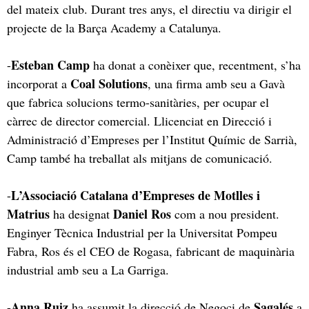
del mateix club. Durant tres anys, el directiu va dirigir el
projecte de la Barça Academy a Catalunya.
Esteban Camp
-
ha donat a conèixer que, recentment, s’ha
Coal Solutions
incorporat a
, una firma amb seu a Gavà
que fabrica solucions termo-sanitàries, per ocupar el
càrrec de director comercial. Llicenciat en Direcció i
Administració d’Empreses per l’Institut Químic de Sarrià,
Camp també ha treballat als mitjans de comunicació.
L’Associació Catalana d’Empreses de Motlles i
-
Matrius
Daniel Ros
ha designat
com a nou president.
Enginyer Tècnica Industrial per la Universitat Pompeu
Fabra, Ros és el CEO de Rogasa, fabricant de maquinària
industrial amb seu a La Garriga.
Anna Ruiz
Sagalés
-
ha assumit la direcció de Negoci de
a