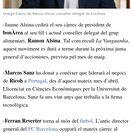
Imatge d'arxiu de Ramon Alsina, conseller delegat de bonÀrea
-Jaume Alsina cedirà el seu càrrec de president de
bonÀrea
al seu fill i actual conseller delegat del grup
Ramon Alsina
alimentari,
. Tal com recull
La Vanguardia
,
aquest moviment es durà a terme durant la pròxima junta
general d’accionistes, prevista pel mes de maig.
Marcos Sanz
-
ha donat a conèixer que liderarà el negoci
Ricoh
de
a
Portugal
, des d’aquest mateix mes d’abril.
Llicenciat en Ciències Econòmiques per la Universitat de
Barcelona, Sanz fa uns vint anys que treballa a la firma
tecnològica.
Ferran Reverter
-
torna al món del
futbol
. L’antic director
general del
FC Barcelona
ocuparà el mateix càrrec al