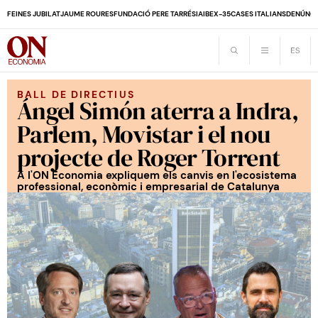
FEINES JUBILAT
JAUME ROURES
FUNDACIÓ PERE TARRÉS
IA
IBEX-35
CASES ITALIANS
DENÚNCI
BALL DE DIRECTIUS
Ángel Simón aterra a Indra,
Parlem, Movistar i el nou
projecte de Roger Torrent
A l'ON Economia expliquem els canvis en l'ecosistema
professional, econòmic i empresarial de Catalunya