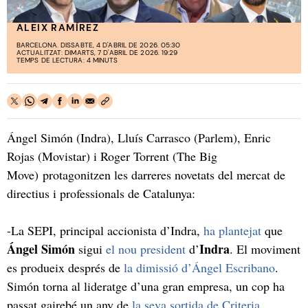
ALEIX RAMÍREZ
BARCELONA. DISSABTE, 4 D'ABRIL DE 2026. 05:30
ACTUALITZAT: DIMARTS, 7 D'ABRIL DE 2026. 19:29
TEMPS DE LECTURA: 4 MINUTS
Ángel Simón (Indra), Lluís Carrasco (Parlem), Enric
Rojas (Movistar) i Roger Torrent (The Big
Move) protagonitzen les darreres novetats del mercat de
directius i professionals de Catalunya:
-La SEPI, principal accionista d’Indra,
ha plantejat
que
Ángel Simón
Indra
sigui
el nou president
d’
. El moviment
es produeix després de
la dimissió d’Ángel Escribano
.
Simón torna al lideratge d’una gran empresa, un cop ha
passat gairebé un any de
la seva sortida de Criteria
.