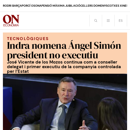
RODRI BARÇA
PORCÍ OSONA
PENSIÓ MÀXIMA JUBILACIÓ
CELLERS DOMENYS
COTXES XINES
TECNOLÒGIQUES
Indra nomena Ángel Simón
president no executiu
José Vicente de los Mozos continua com a conseller
delegat i primer executiu de la companyia controlada
per l’Estat