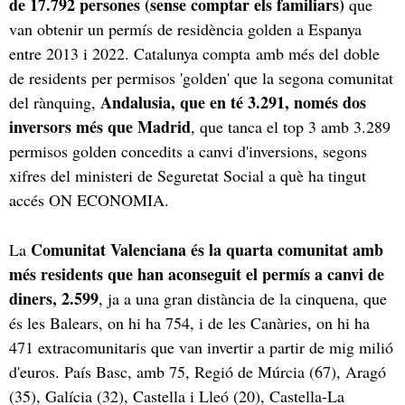
de 17.792 persones (sense comptar els familiars)
que
van obtenir un permís de residència golden a Espanya
entre 2013 i 2022. Catalunya compta amb més del doble
de residents per permisos 'golden' que la segona comunitat
Andalusia, que en té 3.291, només dos
del rànquing,
inversors més que Madrid
, que tanca el top 3 amb 3.289
permisos golden concedits a canvi d'inversions, segons
xifres del ministeri de Seguretat Social a què ha tingut
accés ON ECONOMIA.
Comunitat Valenciana és la quarta comunitat amb
La
més residents que han aconseguit el permís a canvi de
diners, 2.599
, ja a una gran distància de la cinquena, que
és les Balears, on hi ha 754, i de les Canàries, on hi ha
471 extracomunitaris que van invertir a partir de mig milió
d'euros. País Basc, amb 75, Regió de Múrcia (67), Aragó
(35), Galícia (32), Castella i Lleó (20), Castella-La