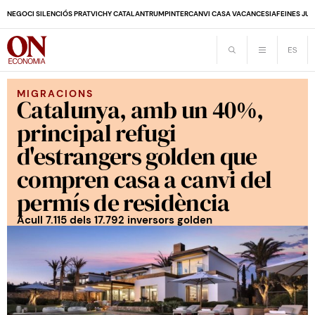
NEGOCI SILENCIÓS PRAT
VICHY CATALAN
TRUMP
INTERCANVI CASA VACANCES
IA
FEINES JUB
MIGRACIONS
Catalunya, amb un 40%,
principal refugi
d'estrangers golden que
compren casa a canvi del
permís de residència
Acull 7.115 dels 17.792 inversors golden