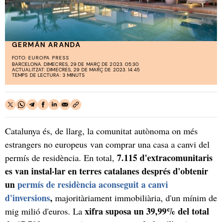
GERMÁN ARANDA
FOTO:
EUROPA PRESS
BARCELONA. DIMECRES, 29 DE MARÇ DE 2023. 05:30
ACTUALITZAT: DIMECRES, 29 DE MARÇ DE 2023. 14:45
TEMPS DE LECTURA: 3 MINUTS
Catalunya és, de llarg, la comunitat autònoma on més
estrangers no europeus van comprar una casa a canvi del
7.115 d'extracomunitaris
permís de residència. En total,
es van instal·lar en terres catalanes després d'obtenir
un
permís de residència aconseguit a canvi
d'inversions
,
majoritàriament immobiliària, d'un mínim de
xifra suposa un 39,99% del total
mig milió d'euros. La