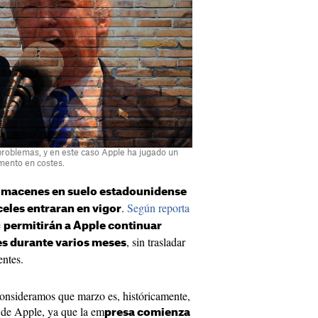
problemas, y en este caso Apple ha jugado un
emento en costes.
almacenes en suelo estadounidense
.
Según reporta
celes entraran en vigor
e
permitirán a Apple continuar
, sin trasladar
es durante varios meses
entes.
consideramos que marzo es, históricamente,
 de Apple, ya que la em
presa comienza