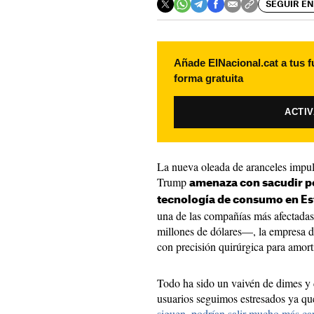
SEGUIR EN
Añade ElNacional.cat a tus f
forma gratuita
ACTI
La nueva oleada de aranceles impul
Trump
amenaza con sacudir p
tecnología de consumo en Es
una de las compañías más afectada
millones de dólares—, la empresa d
con precisión quirúrgica para amor
Todo ha sido un vaivén de dimes y d
usuarios seguimos estresados ya qu
siguen, podrían salir mucho más ca