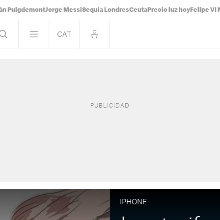
ián Puigdemont
Jorge Messi
Sequía Londres
Ceuta
Precio luz hoy
Felipe VI 
IPHONE