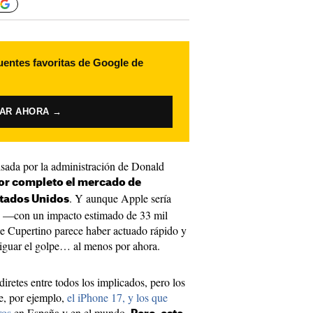
uentes favoritas de Google de
VAR AHORA →
sada por la administración de Donald
or completo el mercado de
. Y aunque Apple sería
tados Unidos
s —con un impacto estimado de 33 mil
e Cupertino parece haber actuado rápido y
tiguar el golpe… al menos por ahora.
iretes entre todos los implicados, pero los
e, por ejemplo,
el iPhone 17, y los que
ros
en España y en el mundo.