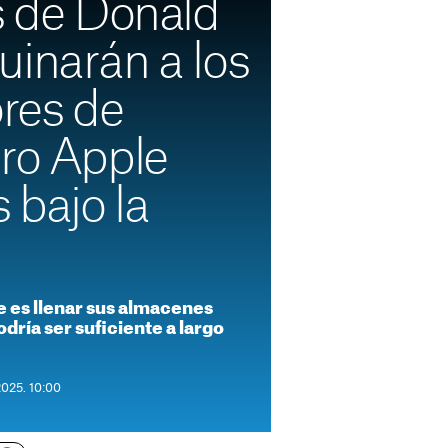
s de Donald
uinarán a los
res de
ero Apple
s bajo la
e es llenar sus almacenes
odría ser suficiente a largo
2025. 10:00