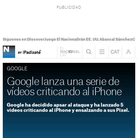
Síguenos en Discover
Juego El Nacional
Irán EE. UU.
Abascal Sánchez
Con
GOOGLE
Google lanza una serie de
vídeos criticando al iPhone
Google ha decidido apsar al ataque y ha lanzado 5
videos criticando al iPhone y ensalzando a sus Pixel.