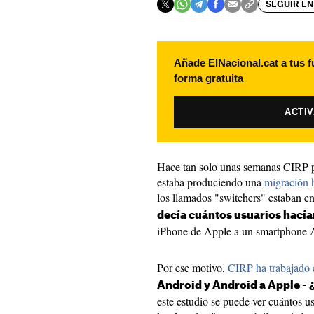
SEGUIR EN
Añade ElNacional.cat a tus f
forma gratuita
ACTI
Hace tan solo unas semanas CIRP p
estaba produciendo una
migración h
los llamados "switchers" estaban e
decía cuántos usuarios hacía
iPhone de Apple a un smartphone 
Por ese motivo,
CIRP ha trabajado 
Android y Android a Apple -
este estudio se puede ver cuántos u