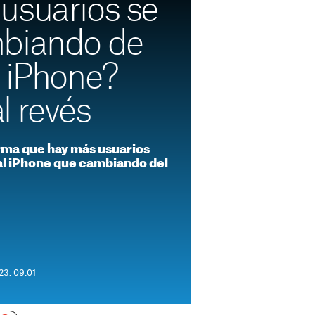
usuarios se
biando de
l iPhone?
l revés
rma que hay más usuarios
l iPhone que cambiando del
23. 09:01