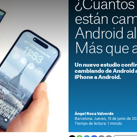
¿Cuántos 
están cam
Android a
Más que a
Un nuevo estudio confi
cambiando de Android a
iPhone a Android.
Ángel Roca Valverde
Barcelona. Jueves, 15 de junio de 20
Tiempo de lectura: 1 minuto