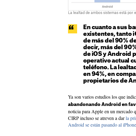
La lealtad de ambos sistemas está por
En cuanto a sus ba
existentes, tanto
de más del 90% de 
decir, más del 90%
de iOS y Android 
operativo actual 
teléfono. La lealta
en 94%, en compar
propietarios de A
Ya son varios estudios los que ind
abandonando Android en fav
noticia para Apple en un mercado 
CIRP incluso se atreven a dar
la pr
Android se están pasando al iPhon