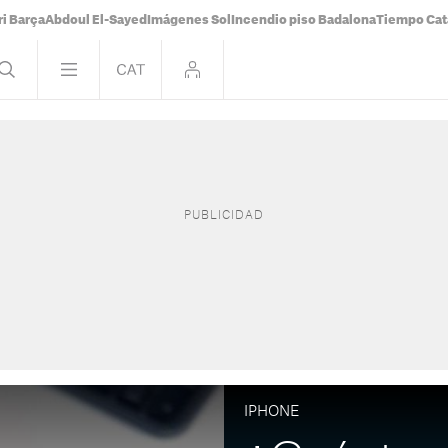
i Barça
Abdoul El-Sayed
Imágenes Sol
Incendio piso Badalona
Tiempo Cat
IPHONE