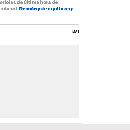
oticias de última hora de
acional.
Descárgate aquí la app
MÁS