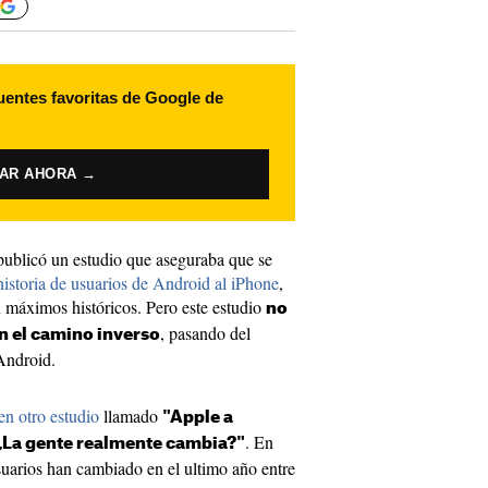
uentes favoritas de Google de
VAR AHORA →
ublicó un estudio que aseguraba que se
istoria de usuarios de Android al iPhone
,
n máximos históricos. Pero este estudio
no
, pasando del
n el camino inverso
Android.
en otro estudio
llamado
"Apple a
. En
 ¿La gente realmente cambia?"
suarios han cambiado en el ultimo año entre