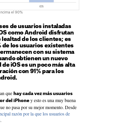
 encima el 90%
ses de usuarios instaladas
 iOS como Android disfrutan
lealtad de los clientes; es
 de los usuarios existentes
permanecen con su sistema
cuando obtienen un nuevo
d de iOS es un poco más alta
ación con 91% para los
ndroid.
ican que
hay cada vez más usuarios
y esto es una muy buena
or del iPhone
que no pasa por su mejor momento. Desde
incipal razón por la que los usuarios de
e
.