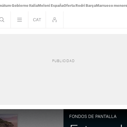
mátum Gobierno Italia
Meloni España
Oferta Rodri Barça
Marrueco menor
FONDOS DE PANTALLA