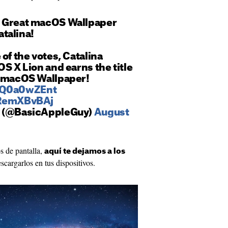
e Great macOS Wallpaper
talina!
of the votes, Catalina
OS X Lion and earns the title
t macOS Wallpaper!
/AQ0a0wZEnt
IRemXBvBAj
y (@BasicAppleGuy)
August
os de pantalla,
aquí te dejamos a los
cargarlos en tus dispositivos.