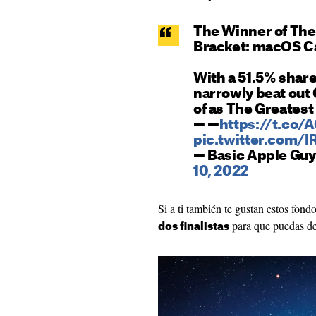
The Winner of Th
Bracket: macOS Ca
With a 51.5% share 
narrowly beat out 
of as The Greates
— —
https://t.co
pic.twitter.com/
— Basic Apple Gu
10, 2022
Si a ti también te gustan estos fond
para que puedas des
dos finalistas