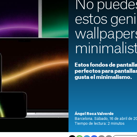
No puedes
estos geni
wallpape
minimalis
Estos fondos de pantall
perfectos para pantallas
gusta el minimalismo.
Ángel Roca Valverde
Barcelona. Sábado, 16 de abril de 20
Tiempo de lectura: 2 minutos