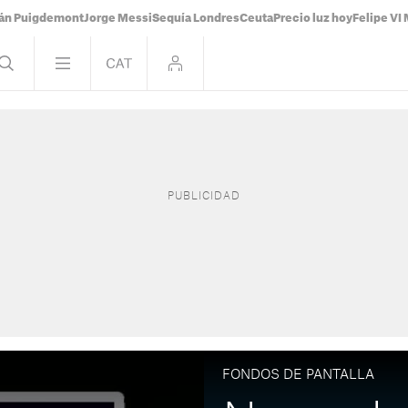
ián Puigdemont
Jorge Messi
Sequía Londres
Ceuta
Precio luz hoy
Felipe VI 
FONDOS DE PANTALLA