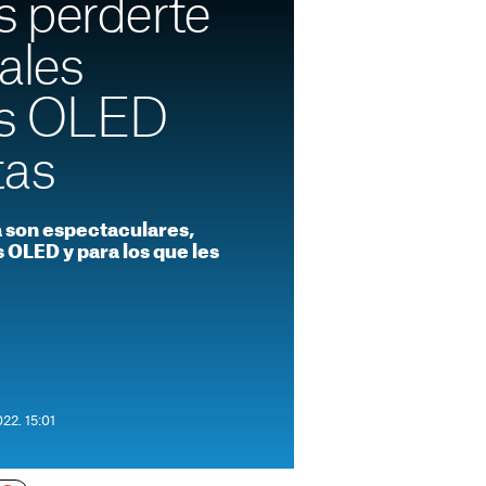
 perderte
ales
rs OLED
tas
a son espectaculares,
 OLED y para los que les
22. 15:01