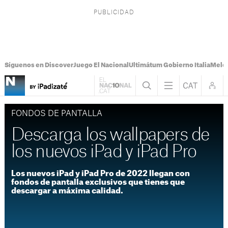
Síguenos en Discover
Juego El Nacional
Ultimátum Gobierno Italia
Melon
FONDOS DE PANTALLA
Descarga los wallpapers de
los nuevos iPad y iPad Pro
Los nuevos iPad y iPad Pro de 2022 llegan con
fondos de pantalla exclusivos que tienes que
descargar a máxima calidad.