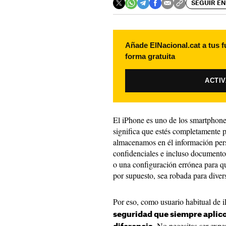
SEGUIR EN
Añade ElNacional.cat a tus f
forma gratuita
ACTI
El iPhone es uno de los smartphone
significa que estés completamente p
almacenamos en él información perso
confidenciales e incluso document
o una configuración errónea para q
por supuesto, sea robada para divers
Por eso, como usuario habitual de 
seguridad que siempre aplic
. No necesitas ser expe