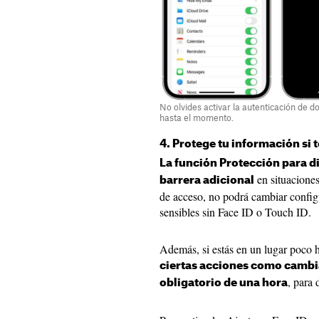
No olvides activar la autenticación de d
hasta el momento.
4. Protege tu información si 
La función Protección para d
en situaciones
barrera adicional
de acceso, no podrá cambiar config
sensibles sin Face ID o Touch ID.
Además, si estás en un lugar poco ha
ciertas acciones como cambia
, para 
obligatorio de una hora