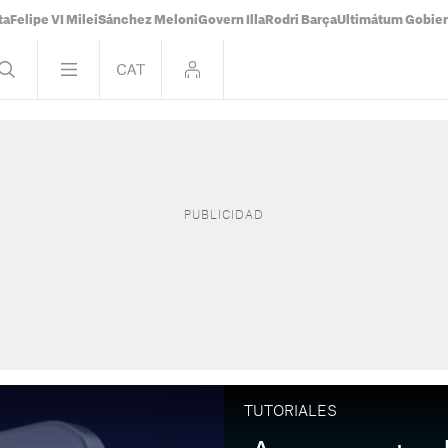
ta
Felipe VI Milei
Sánchez Meloni
Govern Illa
Rodri Barça
Ultimátum Gobiern
TUTORIALES