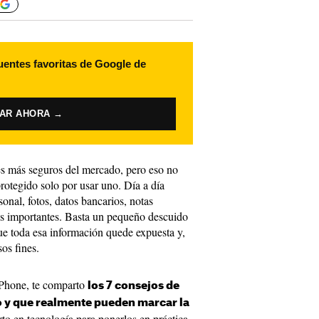
uentes favoritas de Google de
VAR AHORA →
s más seguros del mercado, pero eso no
rotegido solo por usar uno. Día a día
nal, fotos, datos bancarios, notas
os importantes. Basta un pequeño descuido
ue toda esa información quede expuesta y,
os fines.
iPhone, te comparto
los 7 consejos de
o y que realmente pueden marcar la
rto en tecnología para ponerlos en práctica,