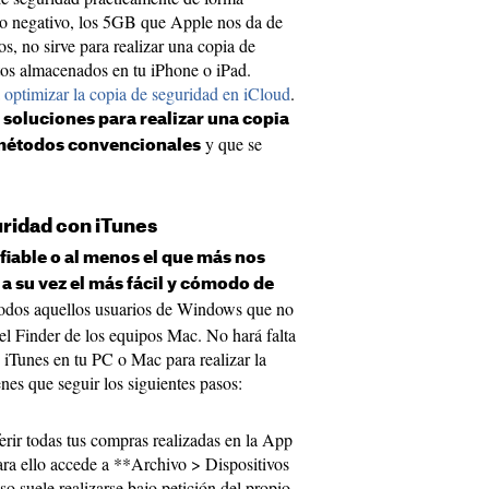
to negativo, los 5GB que Apple nos da de
os, no sirve para realizar una copia de
tos almacenados en tu iPhone o iPad.
a
optimizar la copia de seguridad en iCloud
.
 soluciones para realizar una copia
y que se
 métodos convencionales
uridad con iTunes
fiable o al menos el que más nos
a su vez el más fácil y cómodo de
 todos aquellos usuarios de Windows que no
el Finder de los equipos Mac. No hará falta
o iTunes en tu PC o Mac para realizar la
nes que seguir los siguientes pasos:
ferir todas tus compras realizadas en la App
ara ello accede a **Archivo > Dispositivos
so suele realizarse bajo petición del propio