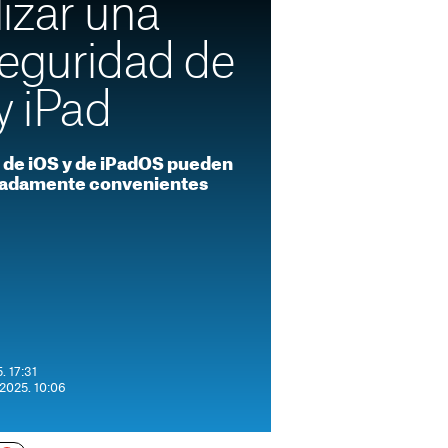
izar una
seguridad de
y iPad
d de iOS y de iPadOS pueden
emadamente convenientes
. 17:31
 2025. 10:06