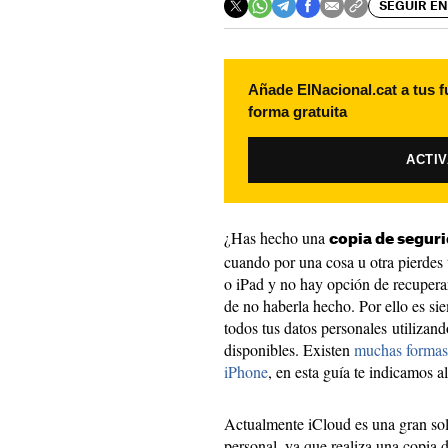
SEGUIR EN
Añade ElNacional.cat a tus f
forma gratuita
ACTI
¿Has hecho una
copia de seguri
cuando por una cosa u otra pierdes 
o iPad y no hay opción de recuperar
de no haberla hecho. Por ello es s
todos tus datos personales utilizan
disponibles. Existen
muchas formas 
iPhone
, en esta guía te indicamos a
Actualmente iCloud es una gran sol
personal, ya que realiza una copia 