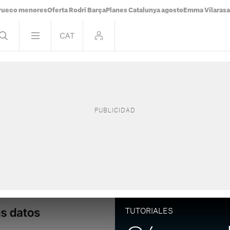
rueco menores
Oferta Rodri Barça
Planes Catalunya agosto
Emma Vilaras
TUTORIALES