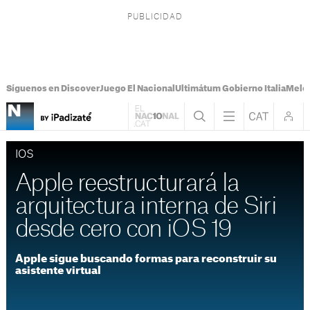
Síguenos en Discover
Juego El Nacional
Ultimátum Gobierno Italia
Melon
IOS
Apple reestructurará la
arquitectura interna de Siri
desde cero con iOS 19
Apple sigue buscando formas para reconstruir su
asistente virtual