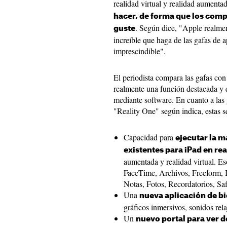
realidad virtual y realidad aumenta
hacer, de forma que los comp
. Según dice, "Apple realme
guste
increíble que haga de las gafas de 
imprescindible".
El periodista compara las gafas co
realmente una función destacada y 
mediante software. En cuanto a las 
"Reality One" según indica, estas s
Capacidad para
ejecutar la m
existentes para iPad en re
aumentada y realidad virtual. E
FaceTime, Archivos, Freeform, 
Notas, Fotos, Recordatorios, Sa
Una
nueva aplicación de b
gráficos inmersivos, sonidos rela
Un
nuevo portal para ver d