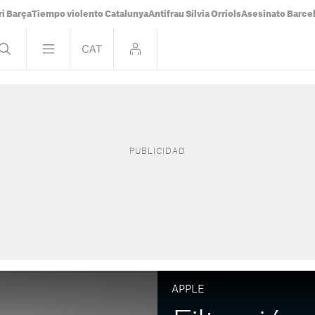
i Barça
Tiempo violento Catalunya
Antifrau Sílvia Orriols
Asesinato Barce
APPLE