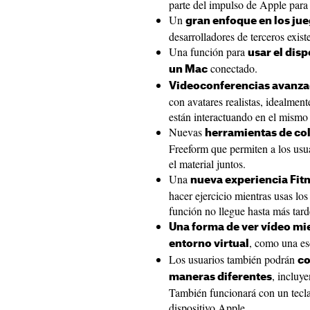
parte del impulso de Apple para t
Un
gran enfoque en los ju
desarrolladores de terceros exist
Una función para
usar el dis
conectado.
un Mac
Videoconferencias avanzad
con avatares realistas, idealmen
están interactuando en el mismo 
Nuevas
herramientas de co
Freeform que permiten a los usuar
el material juntos.
Una
nueva experiencia Fit
hacer ejercicio mientras usas lo
función no llegue hasta más tard
Una forma de ver vídeo mie
, como una esc
entorno virtual
Los usuarios también podrán
co
, incluye
maneras diferentes
También funcionará con un tecla
dispositivo Apple.