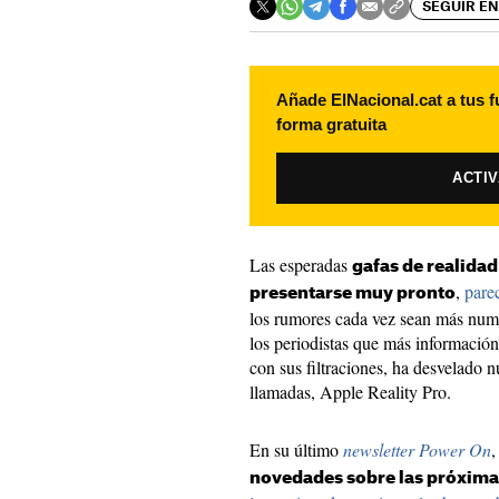
SEGUIR EN
Añade ElNacional.cat a tus f
forma gratuita
ACTI
Las esperadas
gafas de realida
,
pare
presentarse muy pronto
los rumores cada vez sean más num
los periodistas que más información
con sus filtraciones, ha desvelado 
llamadas, Apple Reality Pro.
En su último
newsletter Power On
,
novedades sobre las próxima