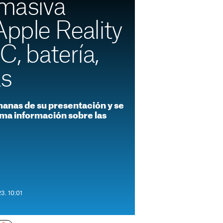
 masiva
Apple Reality
, batería,
ás
manas de su presentación y se
ima información sobre las
3. 10:01