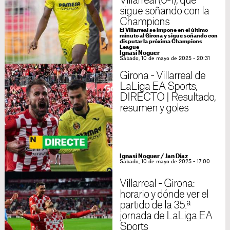
Villarreal (0-1), que
sigue soñando con la
Champions
El Villarreal se impone en el último
minuto al Girona y sigue soñando con
disputar la próxima Champions
League
Ignasi Noguer
Sábado, 10 de mayo de 2025 - 20:31
Girona - Villarreal de
LaLiga EA Sports,
DIRECTO | Resultado,
resumen y goles
Ignasi Noguer
/
Jan Díaz
Sábado, 10 de mayo de 2025 - 17:00
Villarreal - Girona:
horario y dónde ver el
partido de la 35.ª
jornada de LaLiga EA
Sports