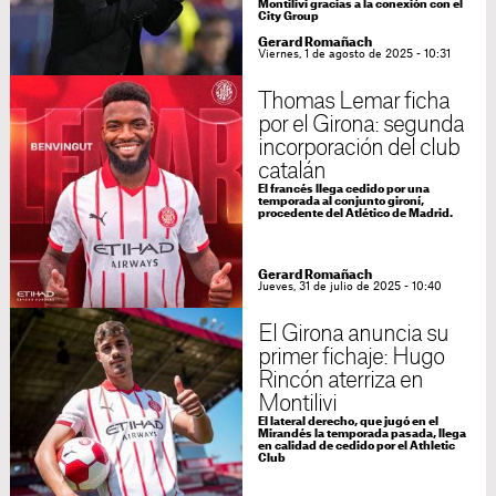
Montilivi gracias a la conexión con el
City Group
Gerard Romañach
Viernes, 1 de agosto de 2025 - 10:31
Thomas Lemar ficha
por el Girona: segunda
incorporación del club
catalán
El francés llega cedido por una
temporada al conjunto gironí,
procedente del Atlético de Madrid.
Gerard Romañach
Jueves, 31 de julio de 2025 - 10:40
El Girona anuncia su
primer fichaje: Hugo
Rincón aterriza en
Montilivi
El lateral derecho, que jugó en el
Mirandés la temporada pasada, llega
en calidad de cedido por el Athletic
Club