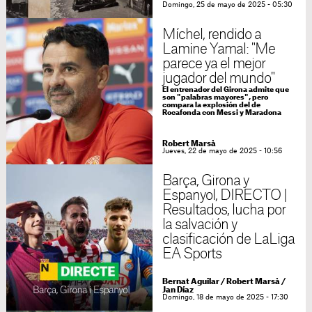
Domingo, 25 de mayo de 2025 - 05:30
Míchel, rendido a
Lamine Yamal: "Me
parece ya el mejor
jugador del mundo"
El entrenador del Girona admite que
son "palabras mayores", pero
compara la explosión del de
Rocafonda con Messi y Maradona
Robert Marsà
Jueves, 22 de mayo de 2025 - 10:56
Barça, Girona y
Espanyol, DIRECTO |
Resultados, lucha por
la salvación y
clasificación de LaLiga
EA Sports
Bernat Aguilar
/
Robert Marsà
/
Jan Díaz
Domingo, 18 de mayo de 2025 - 17:30