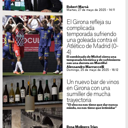
Robert Marsà
Martes, 27 de mayo de 2025 - 14:11
El Girona refleja su
complicada
temporada sufriendo
una goleada contra el
Atlético de Madrid (0-
4)
El combinado de Míchel cierra una
temporada histórica y de sufrimiento
con una derrota en Montilivi
Alessandro Marruccelli
Domingo, 25 de mayo de 2025 - 16:12
Un nuevo bar de vinos
en Girona con una
sumiller de mucha
trayectoria
"El vino no nos tiene que dar nunca
miedo, no nos tiene que intimidar"
Rosa Molinero Trias