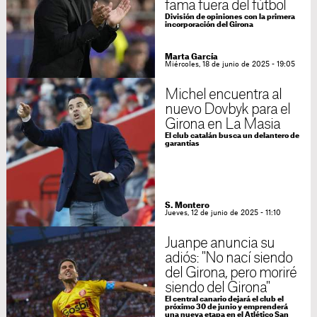
fama fuera del fútbol
División de opiniones con la primera
incorporación del Girona
Marta García
Miércoles, 18 de junio de 2025 - 19:05
Michel encuentra al
nuevo Dovbyk para el
Girona en La Masia
El club catalán busca un delantero de
garantías
S. Montero
Jueves, 12 de junio de 2025 - 11:10
Juanpe anuncia su
adiós: "No nací siendo
del Girona, pero moriré
siendo del Girona"
El central canario dejará el club el
próximo 30 de junio y emprenderá
una nueva etapa en el Atlético San