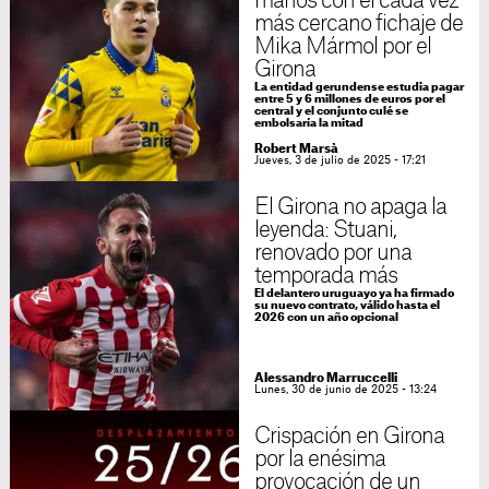
manos con el cada vez
más cercano fichaje de
Mika Mármol por el
Girona
La entidad gerundense estudia pagar
entre 5 y 6 millones de euros por el
central y el conjunto culé se
embolsaría la mitad
Robert Marsà
Jueves, 3 de julio de 2025 - 17:21
El Girona no apaga la
leyenda: Stuani,
renovado por una
temporada más
El delantero uruguayo ya ha firmado
su nuevo contrato, válido hasta el
2026 con un año opcional
Alessandro Marruccelli
Lunes, 30 de junio de 2025 - 13:24
Crispación en Girona
por la enésima
provocación de un