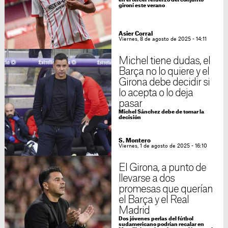
en el tercer refuerzo del conjunto
gironí este verano
Asier Corral
Viernes, 8 de agosto de 2025 - 14:11
Michel tiene dudas, el
Barça no lo quiere y el
Girona debe decidir si
lo acepta o lo deja
pasar
Michel Sánchez debe de tomar la
decisión
S. Montero
Viernes, 1 de agosto de 2025 - 16:10
El Girona, a punto de
llevarse a dos
promesas que querían
el Barça y el Real
Madrid
Dos jóvenes perlas del fútbol
sudamericano podrían recalar en