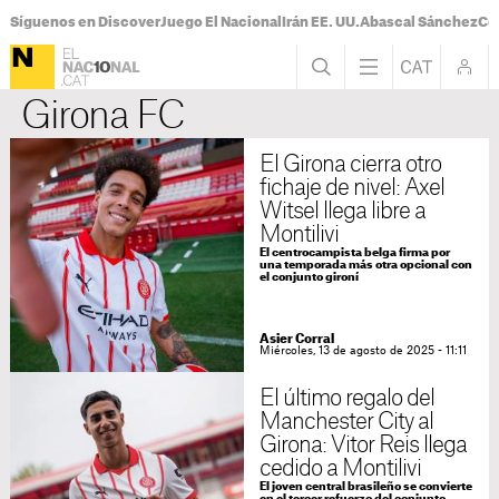
Síguenos en Discover
Juego El Nacional
Irán EE. UU.
Abascal Sánchez
Con
Girona FC
El Girona cierra otro
fichaje de nivel: Axel
Witsel llega libre a
Montilivi
El centrocampista belga firma por
una temporada más otra opcional con
el conjunto gironí
Asier Corral
Miércoles, 13 de agosto de 2025 - 11:11
El último regalo del
Manchester City al
Girona: Vitor Reis llega
cedido a Montilivi
El joven central brasileño se convierte