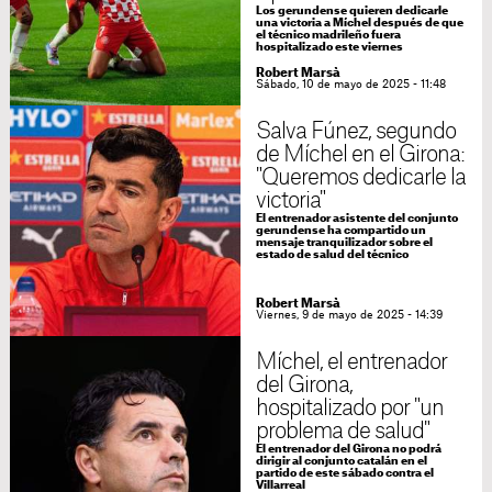
Los gerundense quieren dedicarle
una victoria a Míchel después de que
el técnico madrileño fuera
hospitalizado este viernes
Robert Marsà
Sábado, 10 de mayo de 2025 - 11:48
Salva Fúnez, segundo
de Míchel en el Girona:
"Queremos dedicarle la
victoria"
El entrenador asistente del conjunto
gerundense ha compartido un
mensaje tranquilizador sobre el
estado de salud del técnico
Robert Marsà
Viernes, 9 de mayo de 2025 - 14:39
Míchel, el entrenador
del Girona,
hospitalizado por "un
problema de salud"
El entrenador del Girona no podrá
dirigir al conjunto catalán en el
partido de este sábado contra el
Villarreal