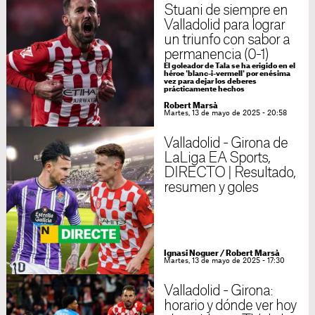
Stuani de siempre en
Valladolid para lograr
un triunfo con sabor a
permanencia (0-1)
El goleador de Tala se ha erigido en el
héroe 'blanc-i-vermell' por enésima
vez para dejar los deberes
prácticamente hechos
Robert Marsà
Martes, 13 de mayo de 2025 - 20:58
Valladolid - Girona de
LaLiga EA Sports,
DIRECTO | Resultado,
resumen y goles
Ignasi Noguer
/
Robert Marsà
Martes, 13 de mayo de 2025 - 17:30
Valladolid - Girona:
horario y dónde ver hoy