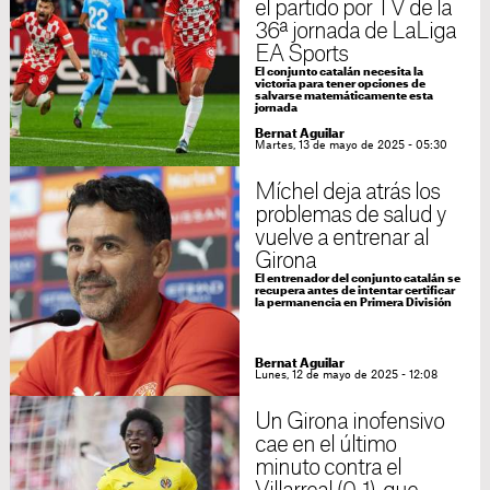
el partido por TV de la
36ª jornada de LaLiga
EA Sports
El conjunto catalán necesita la
victoria para tener opciones de
salvarse matemáticamente esta
jornada
Bernat Aguilar
Martes, 13 de mayo de 2025 - 05:30
Míchel deja atrás los
problemas de salud y
vuelve a entrenar al
Girona
El entrenador del conjunto catalán se
recupera antes de intentar certificar
la permanencia en Primera División
Bernat Aguilar
Lunes, 12 de mayo de 2025 - 12:08
Un Girona inofensivo
cae en el último
minuto contra el