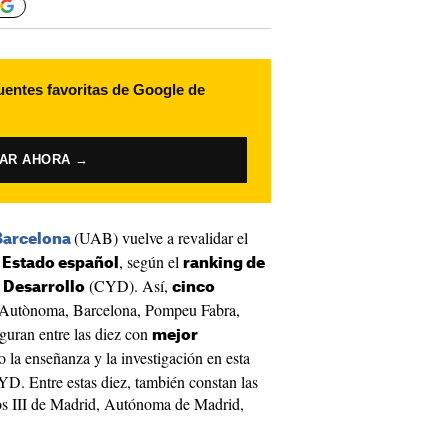
uentes favoritas de Google de
VAR AHORA →
(UAB) vuelve a revalidar el
Barcelona
, según el
 Estado español
ranking de
(CYD). Así,
 Desarrollo
cinco
utònoma, Barcelona, Pompeu Fabra,
guran entre las diez con
mejor
 la enseñanza y la investigación en esta
YD. Entre estas diez, también constan las
os III de Madrid, Autónoma de Madrid,