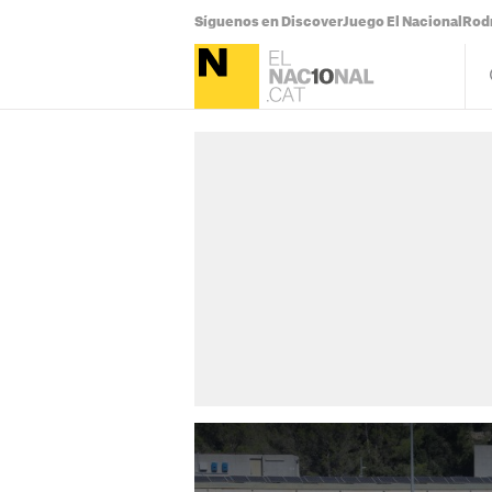
Síguenos en Discover
Juego El Nacional
Rodr