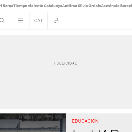
i Barça
Tiempo violento Catalunya
Antifrau Sílvia Orriols
Asesinato Barce
EDUCACIÓN