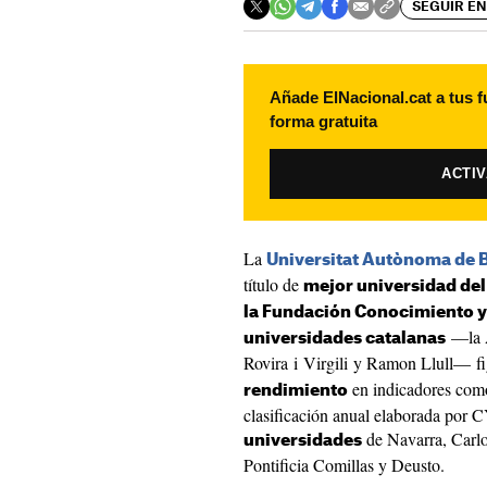
SEGUIR EN
Añade ElNacional.cat a tus f
forma gratuita
ACTI
La
Universitat Autònoma de 
título de
mejor universidad del
la Fundación Conocimiento y
—la A
universidades catalanas
Rovira i Virgili y Ramon Llull— fi
en indicadores como
rendimiento
clasificación anual elaborada por C
de Navarra, Carl
universidades
Pontificia Comillas y Deusto.