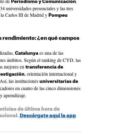
ito de
.
Periodismo y Comunicación
 34 universidades presenciales y las tres
, la Carlos III de Madrid y
Pompeu
s rendimiento: ¿en qué campos
lizadas,
es una de las
Catalunya
tes ámbitos. Según el ranking de CYD, las
as mejores en
transferencia de
, orientación internacional y
vestigación
Así, las instituciones
universitarias de
icadores en cuatro de las cinco dimensiones
y aprendizaje.
oticias de última hora de
acional.
Descárgate aquí la app