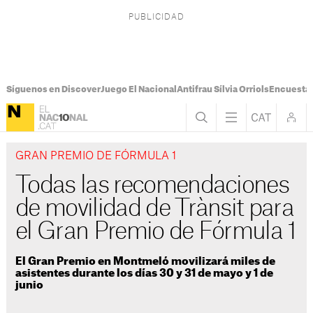
Síguenos en Discover
Juego El Nacional
Antifrau Sílvia Orriols
Encuesta 
GRAN PREMIO DE FÓRMULA 1
Todas las recomendaciones
de movilidad de Trànsit para
el Gran Premio de Fórmula 1
El Gran Premio en Montmeló movilizará miles de
asistentes durante los días 30 y 31 de mayo y 1 de
junio