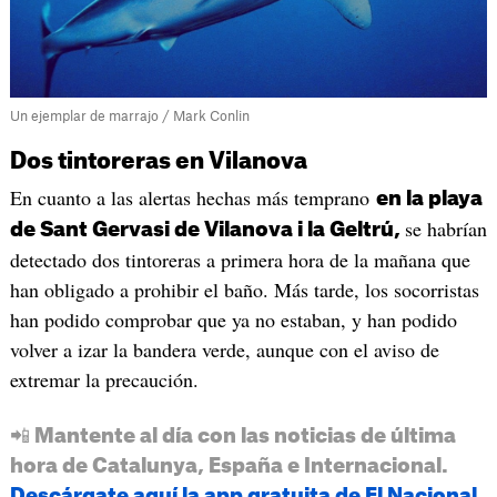
Un ejemplar de marrajo / Mark Conlin
Dos tintoreras en Vilanova
En cuanto a las alertas hechas más temprano
en la playa
se habrían
de Sant Gervasi de Vilanova i la Geltrú,
detectado dos tintoreras a primera hora de la mañana que
han obligado a prohibir el baño. Más tarde, los socorristas
han podido comprobar que ya no estaban, y han podido
volver a izar la bandera verde, aunque con el aviso de
extremar la precaución.
📲 Mantente al día con las noticias de última
hora de Catalunya, España e Internacional.
Descárgate aquí la app gratuita de El Nacional