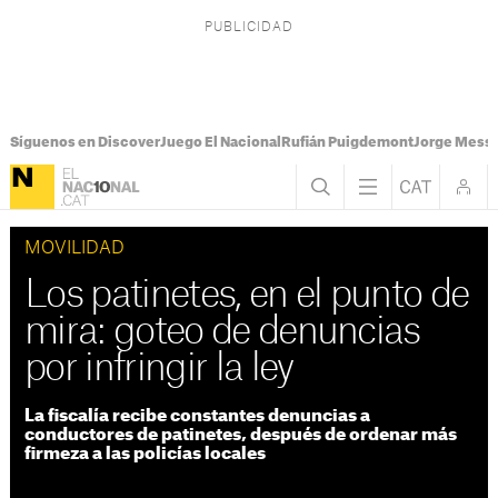
Síguenos en Discover
Juego El Nacional
Rufián Puigdemont
Jorge Messi
MOVILIDAD
Los patinetes, en el punto de
mira: goteo de denuncias
por infringir la ley
La fiscalía recibe constantes denuncias a
conductores de patinetes, después de ordenar más
firmeza a las policías locales