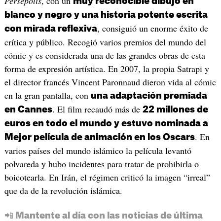
Persépolis
, con un
muy reconocible dibujo en
blanco y negro y una historia potente escrita
, consiguió un enorme éxito de
con mirada reflexiva
crítica y público. Recogió varios premios del mundo del
cómic y es considerada una de las grandes obras de esta
forma de expresión artística. En 2007, la propia Satrapi y
el director francés Vincent Paronnaud dieron vida al cómic
en la gran pantalla, con
una adaptación premiada
. El film recaudó más de
en Cannes
22 millones de
euros en todo el mundo y estuvo nominada a
. En
Mejor película de animación en los Oscars
varios países del mundo islámico la película levantó
polvareda y hubo incidentes para tratar de prohibirla o
boicotearla. En Irán, el régimen criticó la imagen “irreal”
que da de la revolución islámica.
📲 Mantente al día con las noticias de última