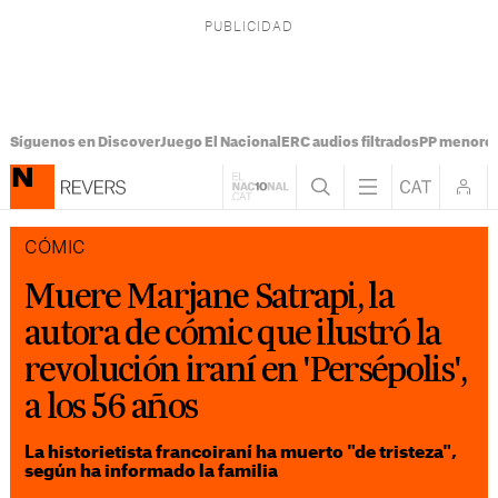
Síguenos en Discover
Juego El Nacional
ERC audios filtrados
PP menores
CÓMIC
Muere Marjane Satrapi, la
autora de cómic que ilustró la
revolución iraní en 'Persépolis',
a los 56 años
La historietista francoiraní ha muerto "de tristeza",
según ha informado la familia