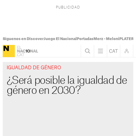
Síguenos en Discover
Juego El Nacional
Portadas
Merz - Meloni
PLATER T
IGUALDAD DE GÉNERO
¿Será posible la igualdad de
género en 2030?