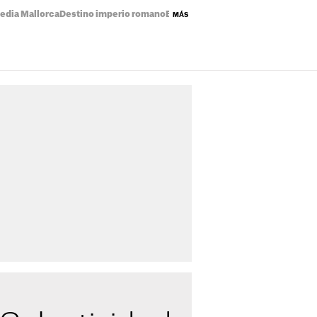
edia Mallorca
Destino imperio romano
Eclipse solar mapa
Precio de la luz
MÁS