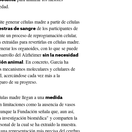
edad.
te generar células madre a partir de células
de los participantes de
stras de sangre
nte un proceso de reprogramación celular,
s extraídas para revertirlas en células madre.
generar los organoides, con lo que se puede
esarrollo del Alzhéimer
sin la necesidad
. En concreto, García ha
ción animal
os mecanismos moleculares y celulares de
d, acercándose cada vez más a la
 paro de su progreso.
lulas madre llegan a una
medida
n limitaciones como la ausencia de vasos
aunque la Fundación señala que, aun así,
 investigación biomédica" y comparten la
onal de la cual se ha extraído la muestra.
 una representación más precisa del cerebro