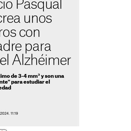
ió Pasqual
crea unos
ros con
adre para
 el Alzhéimer
imo de 3-4 mm³ y son una
te" para estudiar el
medad
2024. 11:19