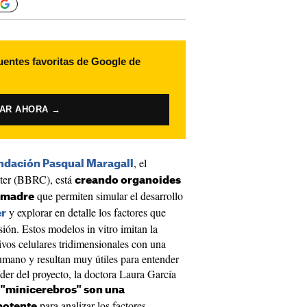
uentes favoritas de Google de
VAR AHORA →
, el
ndación Pasqual Maragall
ter (BBRC), está
creando organoides
que permiten simular el desarrollo
s madre
y explorar en detalle los factores que
er
ión. Estos modelos in vitro imitan la
ivos celulares tridimensionales con una
humano y resultan muy útiles para entender
íder del proyecto, la doctora Laura García
 "minicerebros" son una
para analizar los factores
potente