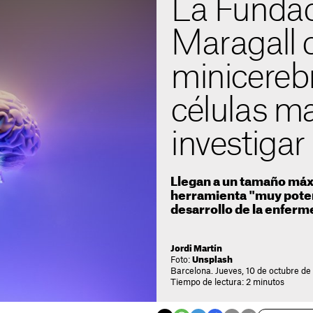
La Fundac
Maragall 
minicereb
células m
investigar
Llegan a un tamaño máx
herramienta "muy poten
desarrollo de la enfer
Jordi Martín
Foto:
Unsplash
Barcelona. Jueves, 10 de octubre de 
Tiempo de lectura: 2 minutos