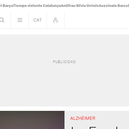
i Barça
Tiempo violento Catalunya
Antifrau Sílvia Orriols
Asesinato Barce
ALZHÉIMER