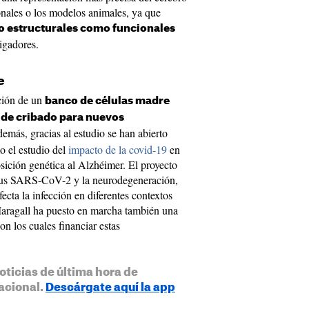
nales o los modelos animales, ya que
to estructurales como funcionales
tigadores.
e
ación de un
banco de células madre
 de cribado para nuevos
más, gracias al estudio se han abierto
o el estudio del
impacto de la covid-19
en
sición genética al Alzhéimer. El proyecto
virus SARS-CoV-2 y la neurodegeneración,
ecta la infección en diferentes contextos
aragall ha puesto en marcha también una
n los cuales financiar estas
oticias de última hora de
acional.
Descárgate aquí la app