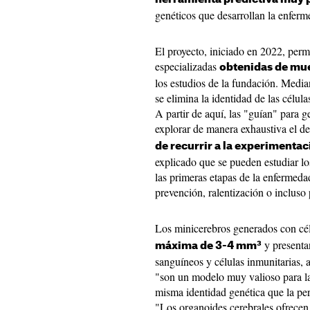
genéticos que desarrollan la enferm
El proyecto, iniciado en 2022, permi
especializadas
obtenidas de mue
los estudios de la fundación. Media
se elimina la identidad de las célula
A partir de aquí, las "guían" para 
explorar de manera exhaustiva el d
de recurrir a la experimenta
explicado que se pueden estudiar l
las primeras etapas de la enfermeda
prevención, ralentización o incluso
Los minicerebros generados con cé
y presenta
máxima de 3-4 mm³
sanguíneos y células inmunitarias, 
"son un modelo muy valioso para la
misma identidad genética que la pers
"Los organoides cerebrales ofrecen