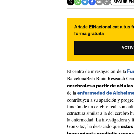
SEGUIR EN
Añade ElNacional.cat a tus f
forma gratuita
ACTI
El centro de investigación de la
Fu
BarcelonaBeta Brain Research Cen
cerebrales a partir de célula
de la
enfermedad de Alzheim
contribuyen a su aparición y progres
función de un cerebro real, son cult
estructura similar a la del cerebro 
la enfermedad. La investigadora y l
González, ha destacado que
estos
herramienta predictiva muy 