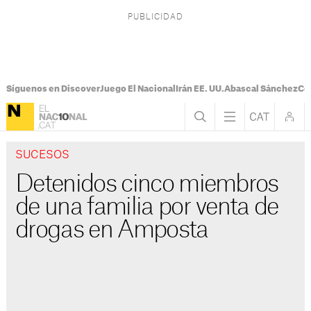
Síguenos en Discover
Juego El Nacional
Irán EE. UU.
Abascal Sánchez
Con
SUCESOS
Detenidos cinco miembros
de una familia por venta de
drogas en Amposta