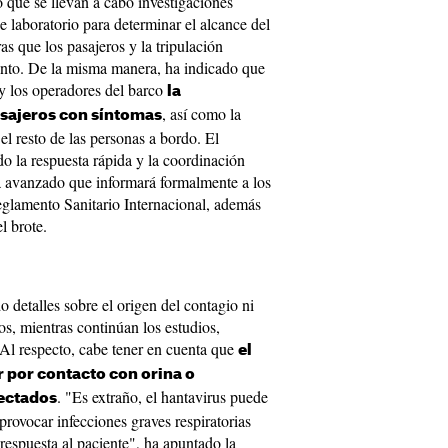
que se llevan a cabo investigaciones
e laboratorio para determinar el alcance del
as que los pasajeros y la tripulación
ento. De la misma manera, ha indicado que
 y los operadores del barco
la
, así como la
sajeros con síntomas
 el resto de las personas a bordo. El
o la respuesta rápida y la coordinación
 ha avanzado que informará formalmente a los
glamento Sanitario Internacional, además
el brote.
 detalles sobre el origen del contagio ni
os, mientras continúan los estudios,
. Al respecto, cabe tener en cuenta que
el
r por contacto con orina o
. "Es extraño, el hantavirus puede
ectados
provocar infecciones graves respiratorias
respuesta al paciente", ha apuntado la