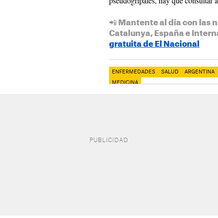
pseudogripales, hay que consultar 
📲 Mantente al día con las n
Catalunya, España e Intern
gratuita de El Nacional
ENFERMEDADES
SALUD
ARGENTINA
MEDICINA