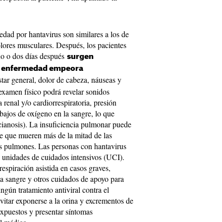
dad por hantavirus son similares a los de
dolores musculares. Después, los pacientes
uno o dos días después
surgen
 la enfermedad empeora
star general, dolor de cabeza, náuseas y
examen físico podrá revelar sonidos
renal y/o cardiorrespiratoria, presión
s bajos de oxígeno en la sangre, lo que
(cianosis). La insuficiencia pulmonar puede
de que mueren más de la mitad de las
s pulmones. Las personas con hantavirus
s unidades de cuidados intensivos (UCI).
espiración asistida en casos graves,
la sangre y otros cuidados de apoyo para
ingún tratamiento antiviral contra el
evitar exponerse a la orina y excrementos de
expuestos y presentar síntomas