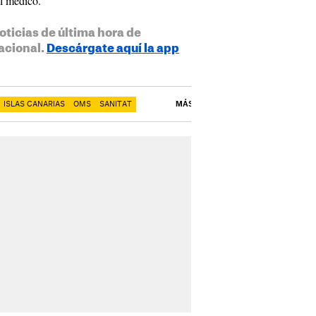
al médico.
oticias de última hora de
acional.
Descárgate aquí la app
ISLAS CANARIAS
OMS
SANITAT
MÁS