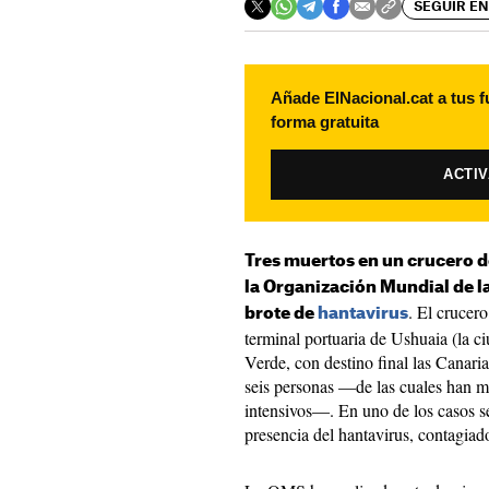
SEGUIR EN
Añade ElNacional.cat a tus f
forma gratuita
ACTI
Tres muertos en un crucero d
la Organización Mundial de l
. El crucer
brote de
hantavirus
terminal portuaria de Ushuaia (la 
Verde, con destino final las Canaria
seis personas —de las cuales han m
intensivos—. En uno de los casos se
presencia del hantavirus, contagiad