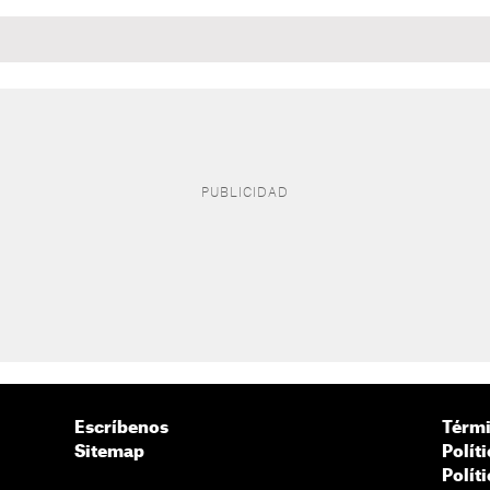
Escríbenos
Térmi
Sitemap
Polít
Polít