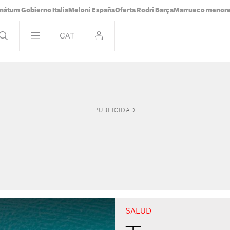
mátum Gobierno Italia
Meloni España
Oferta Rodri Barça
Marrueco menor
SALUD