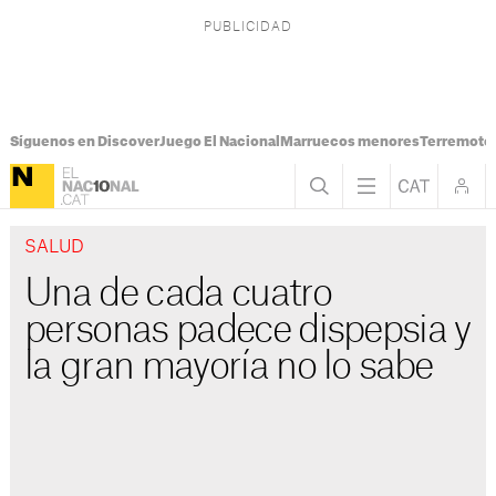
Síguenos en Discover
Juego El Nacional
Marruecos menores
Terremoto
SALUD
Una de cada cuatro
personas padece dispepsia y
la gran mayoría no lo sabe