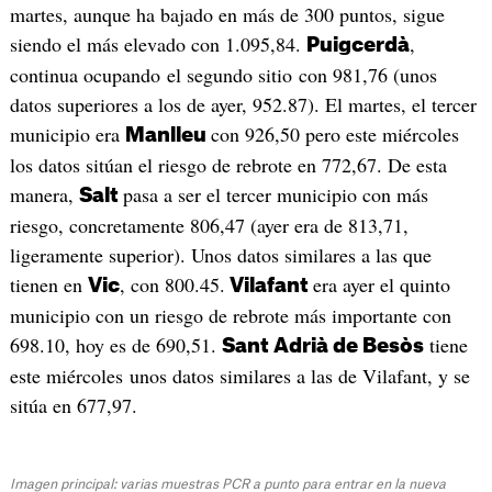
martes, aunque ha bajado en más de 300 puntos, sigue
siendo el más elevado con 1.095,84.
,
Puigcerdà
continua ocupando el segundo sitio con 981,76 (unos
datos superiores a los de ayer, 952.87). El martes, el tercer
municipio era
con 926,50 pero este miércoles
Manlleu
los datos sitúan el riesgo de rebrote en 772,67. De esta
manera,
pasa a ser el tercer municipio con más
Salt
riesgo, concretamente 806,47 (ayer era de 813,71,
ligeramente superior). Unos datos similares a las que
tienen en
, con 800.45.
era ayer el quinto
Vic
Vilafant
municipio con un riesgo de rebrote más importante con
698.10, hoy es de 690,51.
tiene
Sant Adrià de Besòs
este miércoles unos datos similares a las de Vilafant, y se
sitúa en 677,97.
Imagen principal: varias muestras PCR a punto para entrar en la nueva