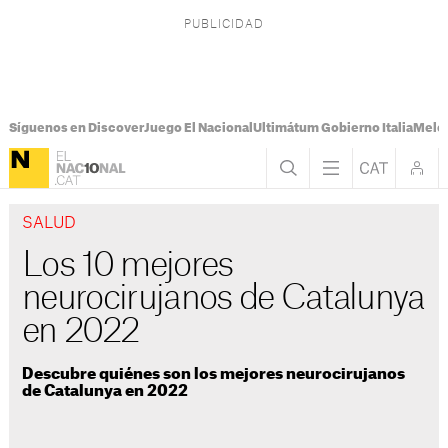
Síguenos en Discover
Juego El Nacional
Ultimátum Gobierno Italia
Melon
SALUD
Los 10 mejores
neurocirujanos de Catalunya
en 2022
Descubre quiénes son los mejores neurocirujanos
de Catalunya en 2022