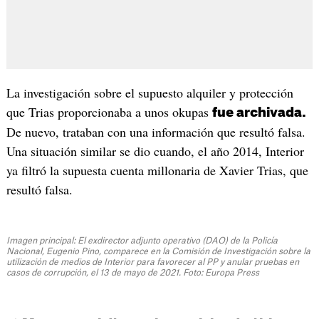
La investigación sobre el supuesto alquiler y protección
que Trias proporcionaba a unos okupas
fue archivada.
De nuevo, trataban con una información que resultó falsa.
Una situación similar se dio cuando, el año 2014, Interior
ya filtró la supuesta cuenta millonaria de Xavier Trias, que
resultó falsa.
Imagen principal: El exdirector adjunto operativo (DAO) de la Policía
Nacional, Eugenio Pino, comparece en la Comisión de Investigación sobre la
utilización de medios de Interior para favorecer al PP y anular pruebas en
casos de corrupción, el 13 de mayo de 2021. Foto: Europa Press