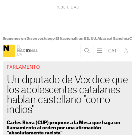
Síguenos en Discover
Juego El Nacional
Irán EE. UU.
Abascal Sánchez
Con
PARLAMENTO
Un diputado de Vox dice que
los adolescentes catalanes
hablan castellano "como
indios"
Carles Riera (CUP) propone a la Mesa que haga un
llamamiento al orden por una afirmación
"absolutamente racista"