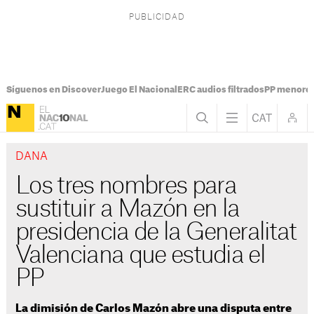
Síguenos en Discover
Juego El Nacional
ERC audios filtrados
PP menores
DANA
Los tres nombres para
sustituir a Mazón en la
presidencia de la Generalitat
Valenciana que estudia el
PP
La dimisión de Carlos Mazón abre una disputa entre