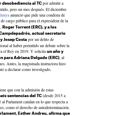
por admitir a
r desobediencia al TC
entido, pero un mes después. El diciembre
alunya
anunció que pide una condena de
de cargo público para el expresident de la
a,
Roger Torrent (ERC), y a los
Campdepadrós, actual secretario
por un delito de
 y Josep Costa
ional al haber permitido un debate sobre la
a el Rey en 2019. Y solicita
un año y
, al
ón para Adriana Delgado (ERC)
nes. Antes, la magistrada instructora hizo
tó a declarar como investigado.
iene que con la admisión de estas
(desde 2015 a
seis sentencias del TC
é al Parlament catalán en lo que respecta a
ates, como el derecho de autodeterminación.
Parlament, Esther Andreu, afirma que