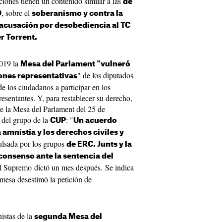
uciones tienen un contenido similar a las
de
, sobre el
9
soberanismo y contra la
 acusación por desobediencia al TC
r Torrent.
2019 la
Mesa del Parlament "vulneró
" de los diputados
iones representativas
e los ciudadanos a participar en los
resentantes. Y, para restablecer su derecho,
de la Mesa del Parlament del 25 de
 del grupo de la
: "
CUP
Un acuerdo
 amnistía y los derechos civiles y
lsada por los grupos
de ERC, Junts y la
consenso ante la sentencia del
al Supremo dictó un mes después. Se indica
mesa desestimó la petición de
istas de la
segunda Mesa del