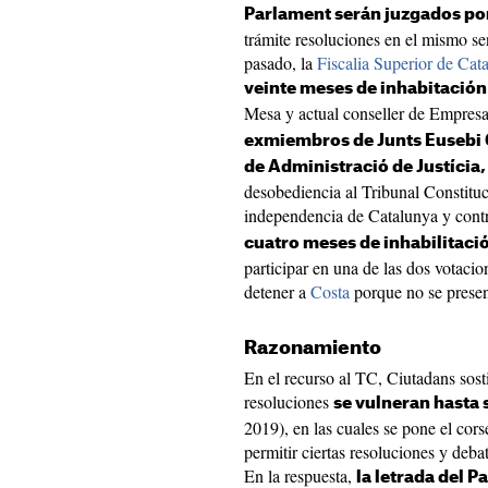
Parlament serán juzgados po
trámite resoluciones en el mismo s
pasado, la
Fiscalia Superior de Cat
veinte meses de inhabitación
Mesa y actual conseller de Empres
exmiembros de Junts Eusebi 
de Administració de Justícia,
desobediencia al Tribunal Constituc
independencia de Catalunya y contr
cuatro meses de inhabilitaci
participar en una de las dos votacio
detener a
Costa
porque no se presen
Razonamiento
En el recurso al TC, Ciutadans sost
resoluciones
se vulneran hasta 
2019), en las cuales se pone el cors
permitir ciertas resoluciones y deb
En la respuesta,
la letrada del 