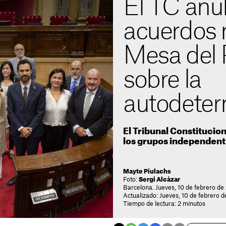
El TC anu
acuerdos 
Mesa del 
sobre la
autodeter
El Tribunal Constitucio
los grupos independent
Mayte Piulachs
Foto:
Sergi Alcàzar
Barcelona. Jueves, 10 de febrero de
Actualizado: Jueves, 10 de febrero d
Tiempo de lectura: 2 minutos