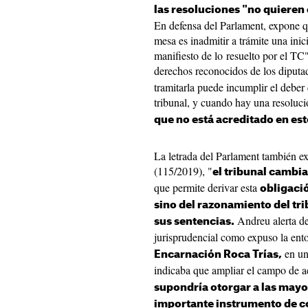
las resoluciones "no quieren e
En defensa del Parlament, expone q
mesa es inadmitir a trámite una ini
manifiesto de lo resuelto por el TC
derechos reconocidos de los diputa
tramitarla puede incumplir el deber c
tribunal, y cuando hay una resoluci
que no está acreditado en es
La letrada del Parlament también e
(115/2019), "
el tribunal cambia
que permite derivar esta
obligaci
sino del razonamiento del tr
Andreu alerta de 
sus sentencias.
jurisprudencial como expuso la en
en un 
Encarnación Roca Trías,
indicaba que ampliar el campo de 
supondría otorgar a las mayo
importante instrumento de co