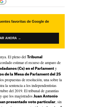
uentes favoritas de Google de
VAR AHORA →
unya. El pleno del
Tribunal
cordado estimar el recurso de amparo de
y
udadanos (Cs)
en el Parlament
s de la
Mesa de Parlament del 25
dos propuestas de resolución, una sobre la
ra la sentencia a los independentistas
tubre del 2019. El tribunal de garantías
 y que los magistrados
Juan Antonio
, sin
han presentado voto particular