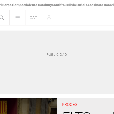
i Barça
Tiempo violento Catalunya
Antifrau Sílvia Orriols
Asesinato Barce
PROCÉS