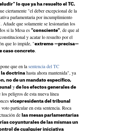
ludir" lo que ya ha resuelto el TC.
ue ciertamente "el deber excepcional de la
ciativa parlamentaria por incumplimiento
". Añade que solamente se lesionarían los
dos si la Mesa es
, de que al
"consciente"
onstitucional y acatar lo resuelto por el
ón que lo impide, "
extremo —precisa—
.
te caso concreto
xpone que en la
sentencia del TC
hasta ahora mantenida", ya
 la doctrina
ón, no de un mandato específico,
y
ibunal
de los efectos generales de
los peligros de esta nueva línea
tonces
vicepresidenta del tribunal
voto particular en esta sentencia. Roca
actuación de
las mesas parlamentarias
rías coyunturales de las mismas un
ntrol de cualquier iniciativa