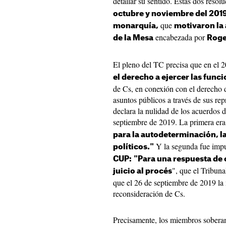
detallar su sentido. Estas dos resol
octubre y noviembre del 201
que
monarquía,
motivaron la
encabezada por
de la Mesa
Roge
El pleno del TC precisa que en el 
el derecho a ejercer las func
de Cs, en conexión con el derecho d
asuntos públicos a través de sus rep
declara la nulidad de los acuerdos 
septiembre de 2019. La primera era
para la autodeterminación, la
Y la segunda fue impu
políticos."
CUP:
"Para una respuesta de 
", que el Tribun
juicio al procés
que el 26 de septiembre de 2019 la 
reconsideración de Cs.
Precisamente, los miembros soberan