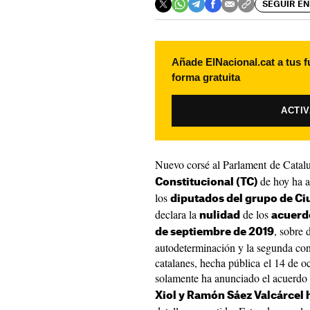
SEGUIR EN
Añade ElNacional.cat a tus f
forma gratuita
ACTI
Nuevo corsé al Parlament de Catal
de hoy ha a
Constitucional (TC)
los
diputados del grupo de Ci
declara la
de los
nulidad
acuerdo
, sobre 
de septiembre de 2019
autodeterminación y la segunda cont
catalanes, hecha pública el 14 de oc
solamente ha anunciado el acuerdo
Xiol y Ramón Sáez Valcárcel 