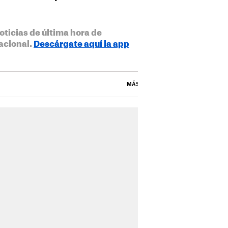
oticias de última hora de
acional.
Descárgate aquí la app
MÁS