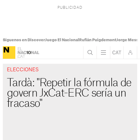
Síguenos en Discover
Juego El Nacional
Rufián Puigdemont
Jorge Messi
ELECCIONES
Tardà: "Repetir la fórmula de
govern JxCat-ERC sería un
fracaso"