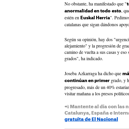
No obstante, ha manifestado que "
, qu
anormalidad en todo
esto
estén en
". Pedimos 
Euskal Herria
catalanas que sigan dándonos apoyo 
Según su opinión, hay dos "urgencia
alejamiento" y la progresión de gra
camino de vuelta a sus casas y eso
grados", ha indicado.
Joseba Azkarraga ha dicho que
má
grado, y h
continúan en primer
progresado, más de un 40% estarían
visitar mañana a los presos político
📲 Mantente al día con las n
Catalunya, España e Intern
gratuita de El Nacional