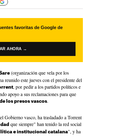
uentes favoritas de Google de
VAR AHORA →
(organización que vela por los
Sare
a reunido este jueves con el presidente del
, por pedir a los partidos políticos e
orrent
ando apoyo a sus reclamaciones para que
.
 de los presos vascos
del Gobierno vasco, ha trasladado a Torrent
que siempre" han tenido la red social
idad
", y ha
lítica e institucional catalana