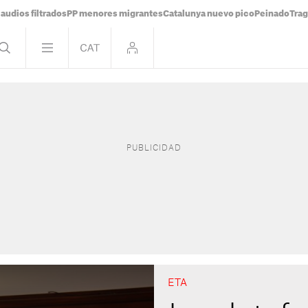
audios filtrados
PP menores migrantes
Catalunya nuevo pico
Peinado
Trag
ETA