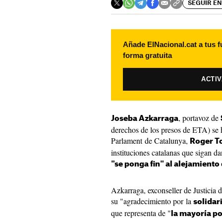
SEGUIR EN
Añade ElNacional.cat a tus f
forma gratuita
ACTI
, portavoz de
Joseba Azkarraga
derechos de los presos de ETA) se h
Parlament de Catalunya,
Roger T
instituciones catalanas que sigan d
"se ponga fin" al alejamiento
Azkarraga, exconseller de Justicia 
su "agradecimiento por la
solidar
que representa de "
la mayoría po