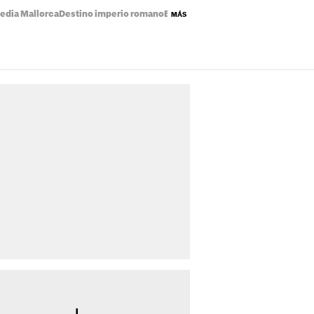
edia Mallorca
Destino imperio romano
Eclipse solar mapa
Precio de la luz
MÁS