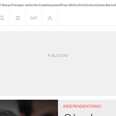
i Barça
Tiempo violento Catalunya
Antifrau Sílvia Orriols
Asesinato Barce
INDEPENDENTISMO