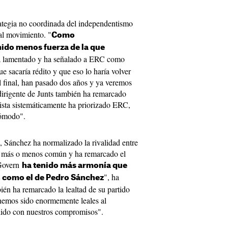
ategia no coordinada del independentismo
al movimiento. "
Como
do menos fuerza de la que
a lamentado y ha señalado a ERC como
 sacaría rédito y que eso lo haría volver
 final, han pasado dos años y ya veremos
dirigente de Junts también ha remarcado
lista sistemáticamente ha priorizado ERC,
cómodo".
, Sánchez ha normalizado la rivalidad entre
al más o menos común y ha remarcado el
 Govern
ha tenido más armonía que
", ha
, como el de Pedro Sánchez
ién ha remarcado la lealtad de su partido
hemos sido enormemente leales al
ido con nuestros compromisos".