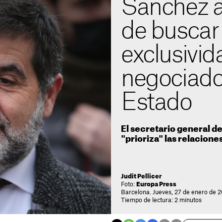
Sànchez 
de buscar 
exclusivi
negociado
Estado
El secretario general d
"prioriza" las relacion
Judit Pellicer
Foto:
Europa Press
Barcelona. Jueves, 27 de enero de 
Tiempo de lectura: 2 minutos