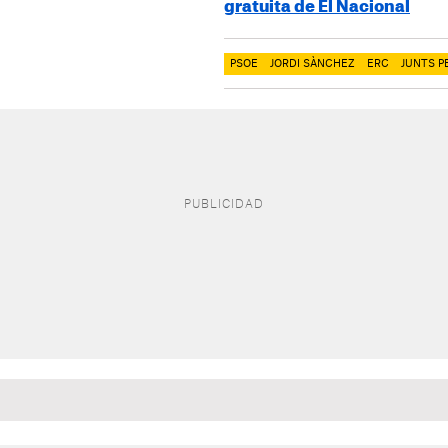
gratuita de El Nacional
PSOE
JORDI SÀNCHEZ
ERC
JUNTS P