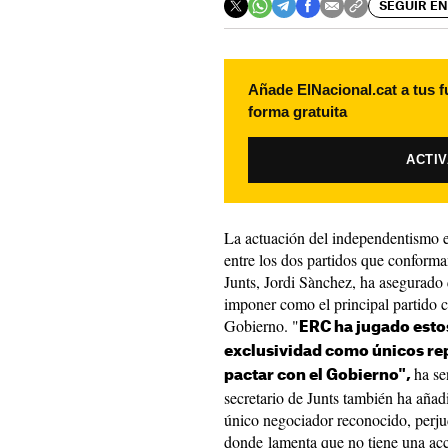
SEGUIR EN
Añade ElNacional.cat a tus f
forma gratuita
ACTI
La actuación del independentismo e
entre los dos partidos que conforma
Junts, Jordi Sànchez, ha asegurado
imponer como el principal partido 
Gobierno. "
ERC ha jugado esto
exclusividad como únicos re
ha se
pactar con el Gobierno",
secretario de Junts también ha añad
único negociador reconocido, perju
donde lamenta que no tiene una ac