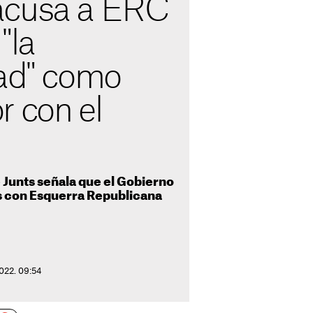
acusa a ERC
"la
dad" como
r con el
e Junts señala que el Gobierno
es con Esquerra Republicana
2022. 09:54