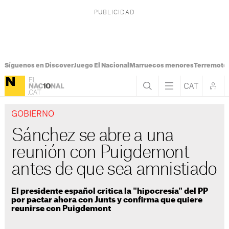
Síguenos en Discover
Juego El Nacional
Marruecos menores
Terremoto
GOBIERNO
Sánchez se abre a una
reunión con Puigdemont
antes de que sea amnistiado
El presidente español critica la "hipocresía" del PP
por pactar ahora con Junts y confirma que quiere
reunirse con Puigdemont