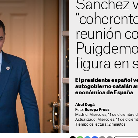
Sánchez 
"coherent
reunión c
Puigdemon
figura en
El presidente español ve
autogobierno catalán an
económica de España
Abel Degà
Foto:
Europa Press
Madrid. Miércoles, 11 de diciembre d
Actualizado: Miércoles, 11 de diciem
Tiempo de lectura: 2 minutos