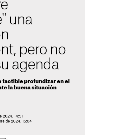
ve
e" una
on
t, pero no
 su agenda
 factible profundizar en el
te la buena situación
e 2024. 14:51
bre de 2024. 15:04