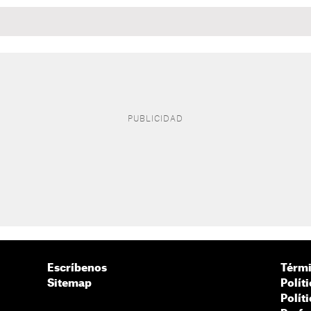
Escríbenos
Térmi
Sitemap
Polít
Polít