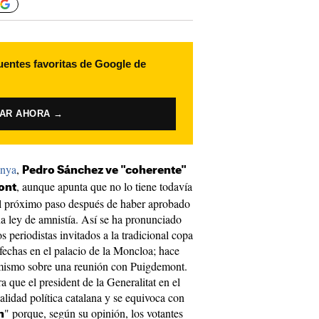
uentes favoritas de Google de
VAR AHORA →
unya
,
Pedro Sánchez ve "coherente"
, aunque apunta que no lo tiene todavía
ont
el próximo paso después de haber aprobado
a ley de amnistía. Así se ha pronunciado
 periodistas invitados a la tradicional copa
fechas en el palacio de la Moncloa; hace
lo mismo sobre una reunión con Puigdemont.
 que el president de la Generalitat en el
ealidad política catalana y se equivoca con
" porque, según su opinión, los votantes
n