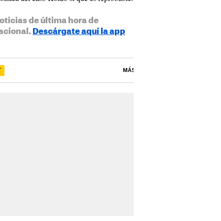
oticias de última hora de
acional.
Descárgate aquí la app
T
MÁS