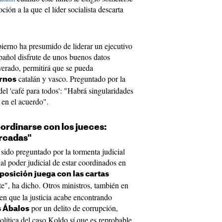
ión a la que el líder socialista descarta
bierno ha presumido de liderar un ejecutivo
pañol disfrute de unos buenos datos
verado, permitirá que se pueda
catalán y vasco. Preguntado por la
ernos
del 'café para todos': "Habrá singularidades
 en el acuerdo".
ordinarse con los jueces:
arcadas"
sido preguntado por la tormenta judicial
al poder judicial de estar coordinados en
posición juega con las cartas
e", ha dicho. Otros ministros, también en
en que la justicia acabe encontrando
por un delito de corrupción,
s Ábalos
lítica del caso Koldo sí que es reprobable.