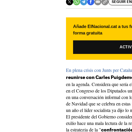
SEGUIR EN
Añade ElNacional.cat a tus f
forma gratuita
ACTI
En plena crisis con Junts per Catal
reunirse con Carles Puigdem
en la agenda. Considera que sería 
en el Congreso de los Diputados un
en una conversación informal con los
de Navidad que se celebra en estas 
un año el líder socialista ya dijo 
El presidente del Gobierno considera
exilio hace una mala lectura de la r
la estrategia de la "
confrontació