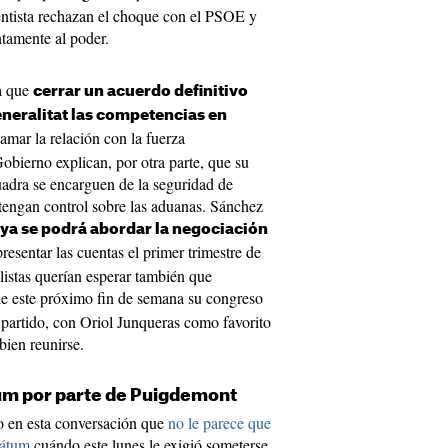
entista rechazan el choque con el PSOE y
tamente al poder.
ía que
cerrar un acuerdo definitivo
eneralitat las competencias en
lamar la relación con la fuerza
Gobierno explican, por otra parte, que su
adra se encarguen de la seguridad de
 tengan control sobre las aduanas. Sánchez
ya se podrá abordar la negociación
presentar las cuentas el primer trimestre de
listas querían esperar también que
e este próximo fin de semana su congreso
 partido, con Oriol Junqueras como favorito
bien reunirse.
um por parte de Puigdemont
 en esta conversación que
no le parece que
mátum
cuándo este lunes le exigió someterse