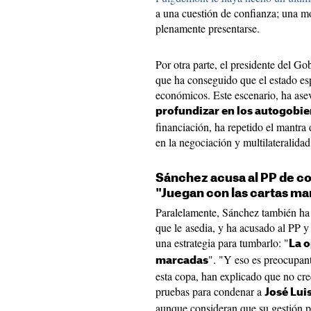
a una cuestión de confianza; una moc
plenamente presentarse.
Por otra parte, el presidente del Go
que ha conseguido que el estado es
económicos. Este escenario, ha ase
profundizar en los autogobi
financiación, ha repetido el mantra 
en la negociación y multilateralidad
Sánchez acusa al PP de co
"Juegan con las cartas m
Paralelamente, Sánchez también ha 
que le asedia, y ha acusado al PP y 
una estrategia para tumbarlo: "
La o
". "Y eso es preocupant
marcadas
esta copa, han explicado que no cre
pruebas para condenar a
José Lui
aunque consideran que su gestión po