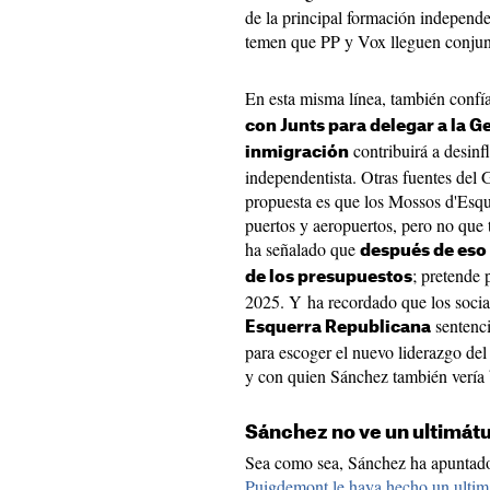
de la principal formación independ
temen que PP y Vox lleguen conjun
En esta misma línea, también conf
con Junts para delegar a la G
contribuirá a desinf
inmigración
independentista. Otras fuentes del 
propuesta es que los Mossos d'Esqu
puertos y aeropuertos, pero no que
ha señalado que
después de eso 
; pretende 
de los presupuestos
2025. Y ha recordado que los socia
sentenci
Esquerra Republicana
para escoger el nuevo liderazgo del
y con quien Sánchez también vería 
Sánchez no ve un ultimát
Sea como sea, Sánchez ha apuntado
Puigdemont le haya hecho un ulti