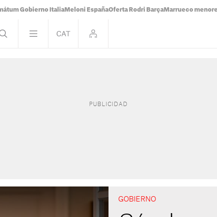
mátum Gobierno Italia
Meloni España
Oferta Rodri Barça
Marrueco menor
GOBIERNO