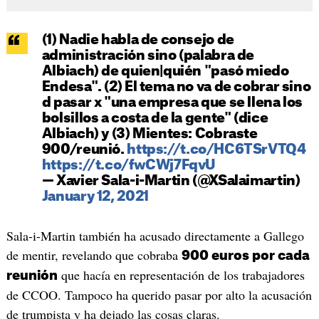
(1) Nadie habla de consejo de
administración sino (palabra de
Albiach) de quien|quién "pasó miedo
Endesa". (2) El tema no va de cobrar sino
d pasar x "una empresa que se llena los
bolsillos a costa de la gente" (dice
Albiach) y (3) Mientes: Cobraste
900/reunió.
https://t.co/HC6TSrVTQ4
https://t.co/fwCWj7FqvU
— Xavier Sala-i-Martin (@XSalaimartin)
January 12, 2021
Sala-i-Martin también ha acusado directamente a Gallego
de mentir, revelando que cobraba
900 euros por cada
que hacía en representación de los trabajadores
reunión
de CCOO. Tampoco ha querido pasar por alto la acusación
de trumpista y ha dejado las cosas claras.