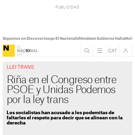
Síguenos en Discover
Juego El Nacional
Ultimátum Gobierno Italia
Melon
LLEI TRANS
Riña en el Congreso entre
PSOE y Unidas Podemos
por la ley trans
Los socialistas han acusado a los podemitas de
faltarles el respeto para decir que se alinean con la
derecha