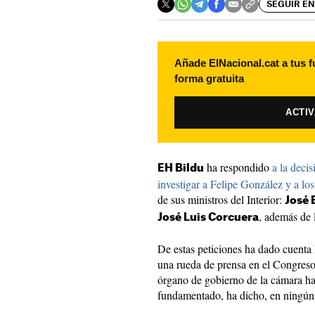
SEGUIR EN
Añade ElNacional.cat a tus f
forma gratuita
ACTI
ha respondido
a la deci
EH Bildu
investigar a Felipe González y a l
de sus ministros del Interior:
José 
, además de 
José Luis Corcuera
De estas peticiones ha dado cuenta
una rueda de prensa en el Congreso
órgano de gobierno de la cámara ha 
fundamentado, ha dicho, en ningún c