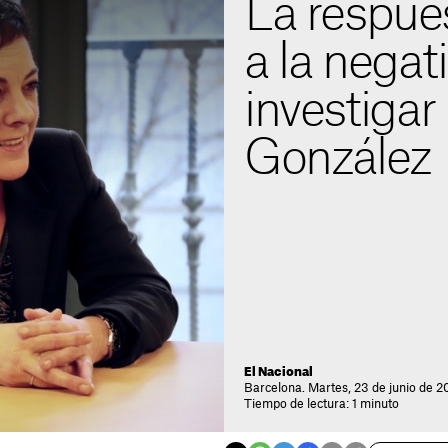
La respue
a la negat
investigar
González
El Nacional
Barcelona. Martes, 23 de junio de 2
Tiempo de lectura: 1 minuto