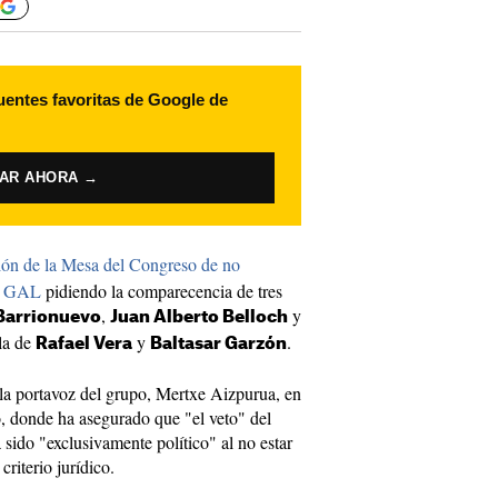
uentes favoritas de Google de
VAR AHORA →
sión de la Mesa del Congreso de no
os GAL
pidiendo la comparecencia de tres
,
y
Barrionuevo
Juan Alberto Belloch
la de
y
.
Rafael Vera
Baltasar Garzón
 la portavoz del grupo, Mertxe Aizpurua, en
, donde ha asegurado que "el veto" del
sido "exclusivamente político" al no estar
riterio jurídico.