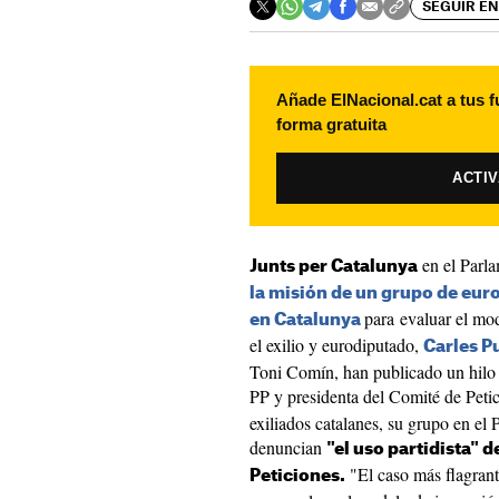
SEGUIR EN
Añade ElNacional.cat a tus f
forma gratuita
ACTI
en el Parl
Junts per Catalunya
la misión de un grupo de eur
para evaluar el mod
en Catalunya
el exilio y eurodiputado,
Carles 
Toni Comín, han publicado un hilo
PP y presidenta del Comité de Peti
exiliados catalanes, su grupo en e
denuncian
"el uso partidista" 
"El caso más flagrant
Peticiones.