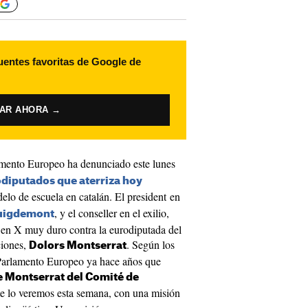
uentes favoritas de Google de
VAR AHORA →
amento Europeo ha denunciado este lunes
odiputados que aterriza hoy
elo de escuela en catalán. El president en
, y el conseller en el exilio,
Puigdemont
 en X muy duro contra la eurodiputada del
ciones,
. Según los
Dolors Montserrat
l Parlamento Europeo ya hace años que
de Montserrat del Comité de
e lo veremos esta semana, con una misión