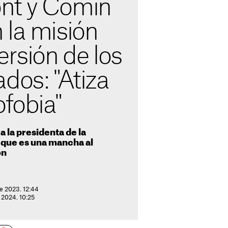
nt y Comín
 la misión
ersión de los
dos: "Atiza
ofobia"
a la presidenta de la
 que es una mancha al
ón
de 2023. 12:44
 2024. 10:25