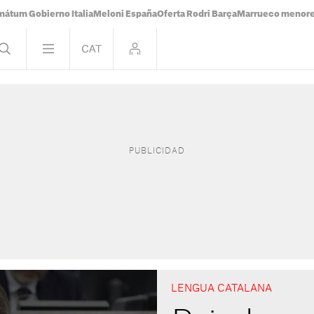
mátum Gobierno Italia
Meloni España
Oferta Rodri Barça
Marrueco menor
LENGUA CATALANA