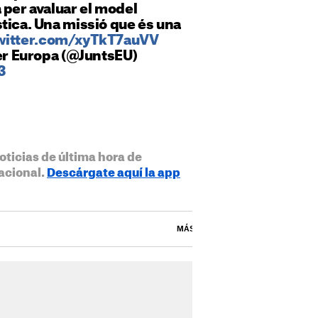
 per avaluar el model
tica. Una missió que és una
twitter.com/xyTkT7auVV
per Europa (@JuntsEU)
3
oticias de última hora de
acional.
Descárgate aquí la app
MÁS