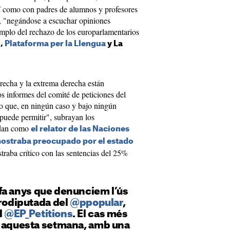
sí como con padres de alumnos y profesores
ca, "negándose a escuchar opiniones
emplo del rechazo de los europarlamentarios
l,
Plataforma per la Llengua
y La
echa y la extrema derecha están
os informes del comité de peticiones del
o que, en ningún caso y bajo ningún
puede permitir", subrayan los
rdan como
el relator de las Naciones
mostraba preocupado por el estado
traba crítico con las sentencias del 25%
fa anys que denunciem l’ús
urodiputada del
@ppopular
,
el
@EP_Petitions
. El cas més
m aquesta setmana, amb una