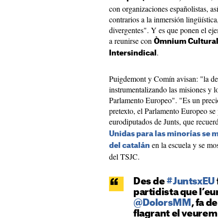
con organizaciones españolistas, a
contrarios a la inmersión lingüísti
divergentes". Y es que ponen el ej
a reunirse con
Òmnium Cultura
.
Intersindical
Puigdemont y Comín avisan: "la der
instrumentalizando las misiones y l
Parlamento Europeo". "Es un preci
pretexto, el Parlamento Europeo se 
eurodiputados de Junts, que recue
Unidas para las minorías se 
en la escuela y se mos
del catalán
del TSJC.
Des de
#JuntsxEU
partidista que l’e
@DolorsMM
, fa d
flagrant el veure