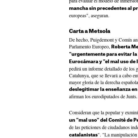
para evaluar el modelo de inmersió
mancha sin precedentes al pr
europeas", aseguran.
Carta a Metsola
De hecho, Puigdemont y Comín anun
Parlamento Europeo,
Roberta Me
"urgentemente para evitar la 
Eurocámara y "el mal uso de 
pedirá un informe detallado de los 
Catalunya, que se llevará a cabo ent
mayor gloria de la derecha española
deslegitimar la enseñanza en
afirman los eurodiputados de Junts.
Consideran que la popular y exmin
un "mal uso" del Comité de P
de las peticiones de ciudadanos in
". "La manipulación 
catalanistas