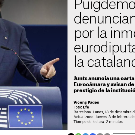
Puigdemo
denuncian
por la inm
eurodiputa
la catalan
Junts anuncia una carta 
Eurocámara y avisan de
prestigio de la instituci
Vicenç Pagès
Foto:
Efe
Barcelona. Lunes, 18 de diciembre 
Actualizado: Jueves, 8 de febrero de
Tiempo de lectura: 2 minutos