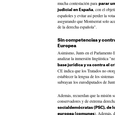
mucha contestación para
parar un
, con el obje
judicial en España
españoles y evitar así perder la v
asegurando que Montserrat solo acep
de la derecha española".
Sin competencias y contra 
Europea
Asimismo, Junts en el Parlamento E
analizar la inmersión lingüística "n
base jurídica y va contra el c
CE indica que los Tratados no otor
establecer la lengua de los sistema
subrayan los eurodiputados de Junt
Además, recuerdan que la misión so
conservadores y de extrema derech
socialdemócratas (PSC), de lo
). Además, d
europea (comunes