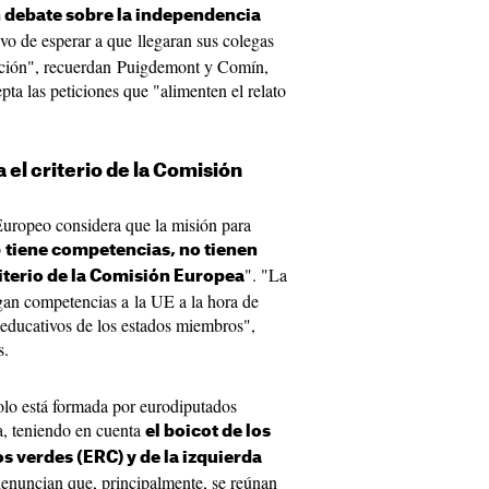
 debate sobre la independencia
tivo de esperar a que llegaran sus colegas
otación", recuerdan Puigdemont y Comín,
ta las peticiones que "alimenten el relato
el criterio de la Comisión
uropeo considera que la misión para
o
tiene competencias, no tienen
". "La
riterio de la Comisión Europea
gan competencias a la UE a la hora de
s educativos de los estados miembros",
s.
lo está formada por eurodiputados
a, teniendo en cuenta
el boicot de los
s verdes (ERC) y de la izquierda
enuncian que, principalmente, se reúnan