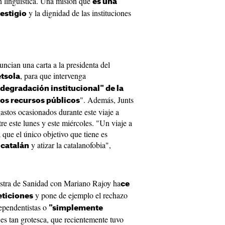
n lingüística. Una misión que
es una
y la dignidad de las instituciones
estigio
cian una carta a la presidenta del
, para que intervenga
tsola
degradación institucional" de la
". Además, Junts
los recursos públicos
gastos ocasionados durante este viaje a
re este lunes y este miércoles. "Un viaje a
 que el único objetivo que tiene es
y atizar la catalanofobia",
 catalán
istra de Sanidad con Mariano Rajoy ha
ce
y pone de ejemplo el rechazo
eticiones
dependentistas o
"simplemente
es tan grotesca, que recientemente tuvo