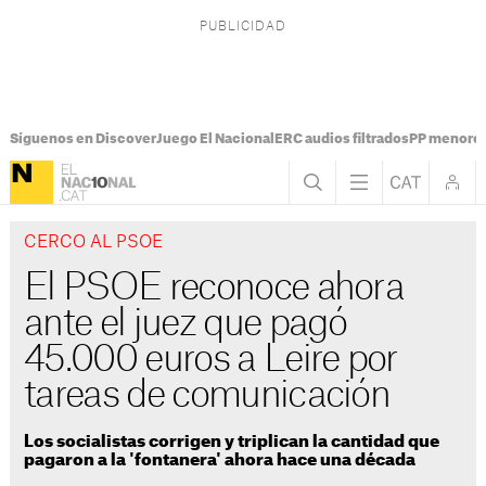
Síguenos en Discover
Juego El Nacional
ERC audios filtrados
PP menores
CERCO AL PSOE
El PSOE reconoce ahora
ante el juez que pagó
45.000 euros a Leire por
tareas de comunicación
Los socialistas corrigen y triplican la cantidad que
pagaron a la 'fontanera' ahora hace una década