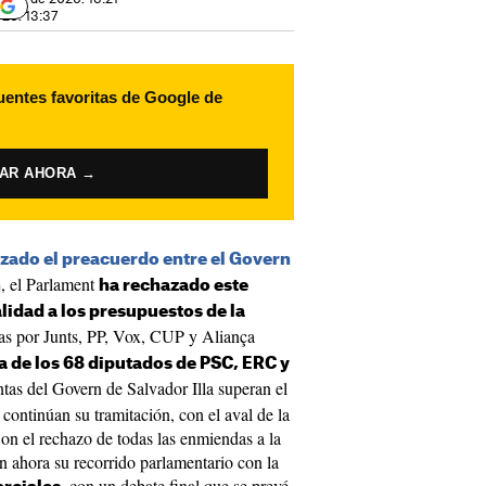
026. 13:37
uentes favoritas de Google de
VAR AHORA →
zado el preacuerdo entre el Govern
, el Parlament
n
ha rechazado este
alidad a los presupuestos de la
as por Junts, PP, Vox, CUP y Aliança
a de los 68 diputados de PSC, ERC y
ntas del Govern de Salvador Illa superan el
continúan su tramitación, con el aval de la
Con el rechazo de todas las enmiendas a la
an ahora su recorrido parlamentario con la
, con un debate final que se prevé