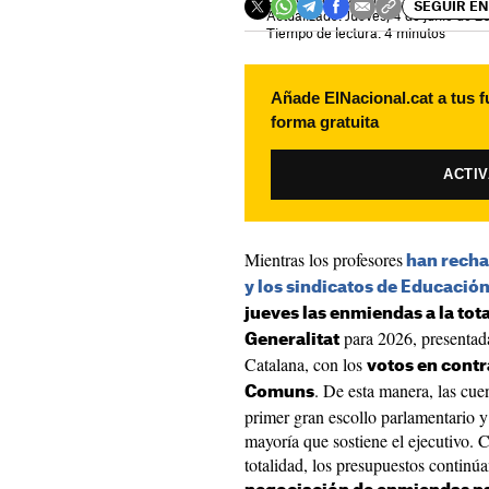
SEGUIR EN
Actualizado: Jueves, 4 de junio de 2
Tiempo de lectura: 4 minutos
Añade ElNacional.cat a tus f
forma gratuita
ACTI
Mientras los profesores
han recha
y los sindicatos de Educació
jueves las enmiendas a la tot
para 2026, presentad
Generalitat
Catalana, con los
votos en contr
. De esta manera, las cue
Comuns
primer gran escollo parlamentario y 
mayoría que sostiene el ejecutivo. 
totalidad, los presupuestos continú