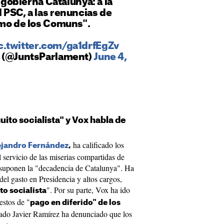
e gobierna Catalunya: a la
 PSC, a las renuncias de
smo de los Comuns".
c.twitter.com/ga1drfEgZv
t (@JuntsParlament)
June 4,
uito socialista" y Vox habla de
ha calificado los
ejandro Fernández
,
servicio de las miserias compartidas de
suponen la "decadencia de Catalunya". Ha
del gasto en Presidencia y altos cargos,
". Por su parte, Vox ha ido
to socialista
estos de "
pago en diferido" de los
ado Javier Ramírez ha denunciado que los