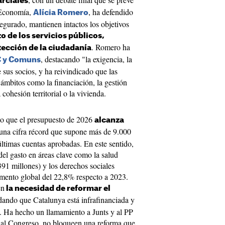
rciales
e Economía,
, ha defendido
Alícia Romero
egurado, mantienen intactos los objetivos
o de los servicios públicos,
. Romero ha
tección de la ciudadanía
, destacando "la exigencia, la
C y Comuns
 sus socios, y ha reivindicado que las
ámbitos como la financiación, la gestión
a cohesión territorial o la vivienda.
do que el presupuesto de 2026
alcanza
 una cifra récord que supone más de 9.000
últimas cuentas aprobadas. En este sentido,
el gasto en áreas clave como la salud
391 millones) y los derechos sociales
emento global del 22,8% respecto a 2023.
en
la necesidad de reformar el
rdando que Catalunya está infrafinanciada y
6. Ha hecho un llamamiento a Junts y al PP
e al Congreso, no bloqueen una reforma que