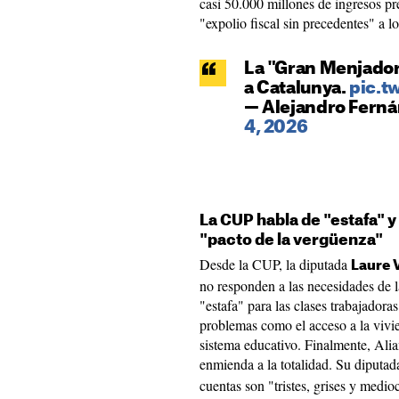
casi 50.000 millones de ingresos pre
"expolio fiscal sin precedentes" a l
La "Gran Menjadora
a Catalunya.
pic.t
— Alejandro Fern
4, 2026
La CUP habla de "estafa" 
"pacto de la vergüenza"
Desde la CUP, la diputada
Laure 
no responden a las necesidades de l
"estafa" para las clases trabajadora
problemas como el acceso a la vivien
sistema educativo. Finalmente, Ali
enmienda a la totalidad. Su diputad
cuentas son "tristes, grises y medio