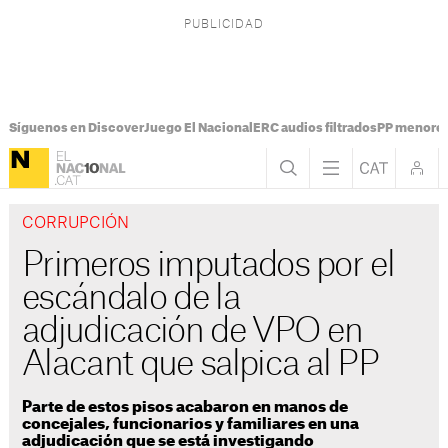
Síguenos en Discover
Juego El Nacional
ERC audios filtrados
PP menores
CORRUPCIÓN
Primeros imputados por el
escándalo de la
adjudicación de VPO en
Alacant que salpica al PP
Parte de estos pisos acabaron en manos de
concejales, funcionarios y familiares en una
adjudicación que se está investigando