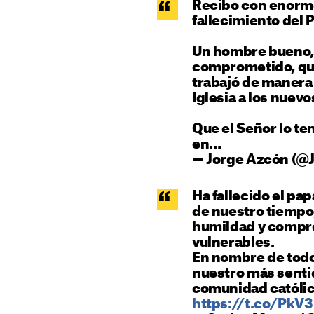
Recibo con enorme 
fallecimiento del 
Un hombre bueno, 
comprometido, que
trabajó de manera 
Iglesia a los nuev
Que el Señor lo te
en…
— Jorge Azcón (@
Ha fallecido el pap
de nuestro tiempo,
humildad y compr
vulnerables.
En nombre de todos
nuestro más senti
comunidad católic
https://t.co/PkV