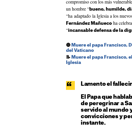
compromiso con los más vulnerabl
un hombre “
bueno, humilde, d
“ha adaptado la Iglesia a los nuev
ha celebra
Fernández Mañueco
“
incansable defensa de la d
🔴
Muere el papa Francisco, D
del Vaticano
📝
Muere el papa Francisco, el
Iglesia
Lamento el falleci
El Papa que hablab
de peregrinar a S
servido al mundo y 
convicciones y pe
instante.