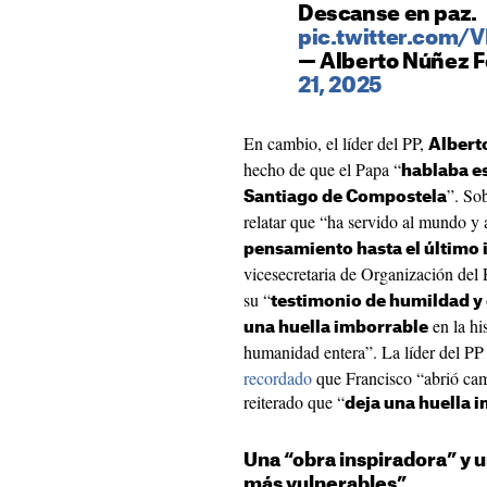
Descanse en paz.
pic.twitter.com
— Alberto Núñez F
21, 2025
En cambio, el líder del PP,
Albert
hecho de que el Papa “
hablaba e
”. So
Santiago de Compostela
relatar que “ha servido al mundo y 
pensamiento hasta el último 
vicesecretaria de Organización del
su “
testimonio de humildad y
en la his
una huella imborrable
humanidad entera”. La líder del PP
recordado
que Francisco “abrió cam
reiterado que “
deja una huella 
Una “obra inspiradora” y 
más vulnerables”