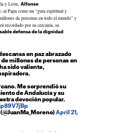
lla y León,
Alfonso
do
al Papa como un “guía espiritual y
millones de personas en todo el mundo” y
rá recordado por su cercanía, su
sable defensa de la dignidad
 descansa en paz abrazado
fe de millones de personas en
ha sido valiente,
spiradora.
cano. Me sorprendió su
iento de Andalucía y su
estra devoción popular.
IEp89V7jBp
 (@JuanMa_Moreno)
April 21,