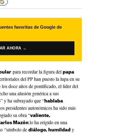
uentes favoritas de Google de
VAR AHORA →
para recordar la figura del
pular
papa
erritoriales del PP han puesto la lupa en su
 los doce años de pontificado, el líder del
echo una alusión genérica a sus
” y ha subrayado que “
o
hablaba
 los presidentes autonómicos ha sido más
ogiado su obra “
valiente,
lo ha erigido en una
arlos Mazón
mo “símbolo de
y
diálogo, humildad