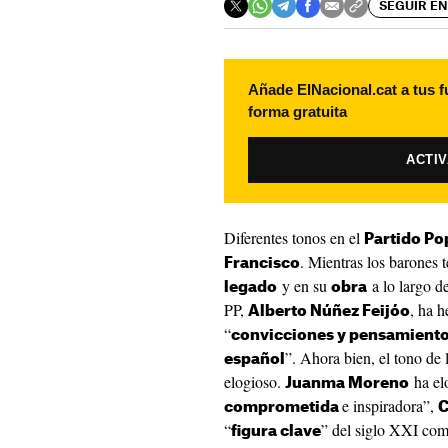
SEGUIR EN
Añade ElNacional.cat a tus f
forma gratuita
ACTI
Diferentes tonos en el
Partido Po
. Mientras los barones t
Francisco
y en su
a lo largo de
legado
obra
PP,
, ha h
Alberto Núñez Feijóo
“
convicciones y pensamient
”. Ahora bien, el tono de
español
elogioso.
ha el
Juanma Moreno
e inspiradora”,
comprometida
C
“
” del siglo XXI co
figura clave