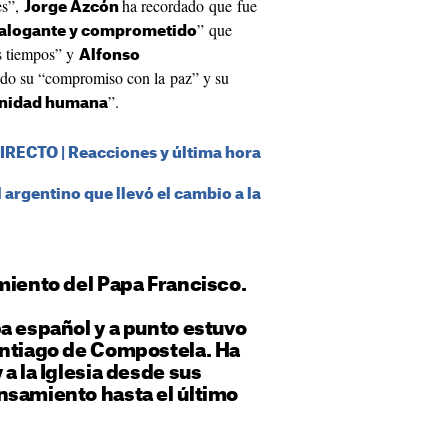
es”,
ha recordado que fue
Jorge Azcón
” que
ialogante y comprometido
os tiempos” y
Alfonso
do su “compromiso con la paz” y su
”.
ignidad humana
IRECTO | Reacciones y última hora
 argentino que llevó el cambio a la
miento del Papa Francisco.
a español y a punto estuvo
antiago de Compostela. Ha
a la Iglesia desde sus
nsamiento hasta el último