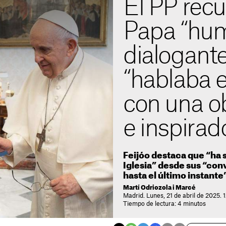
El PP recu
Papa “hum
dialogant
“hablaba e
con una ob
e inspirad
Feijóo destaca que “ha s
Iglesia” desde sus “co
hasta el último instante
Martí Odriozola i Marcé
Madrid. Lunes, 21 de abril de 2025. 
Tiempo de lectura: 4 minutos