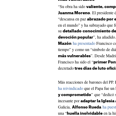
“Su obra ha sido
valiente, comp
. El presidente
Juanma Moreno
“descansa en paz
abrazado por el
en el mundo” y ha subrayado que 
su
detallado
conocimiento de
”, ha añadido
devoción popular
ha presentado
Francisco c
Mazón
tiempo” y como un “símbolo de di
”. Desde Madr
más vulnerables
Francisco ha sido el “
primer Pon
decretado
tres días de luto ofici
Más reacciones de barones del PP. 
ha reivindicado
que el Papa fue un
” que “dedicó 
y comprometido
incesante por
adaptar la Iglesia
Galicia,
ha puest
Alfonso Rueda
una “
en la hi
huella inolvidable