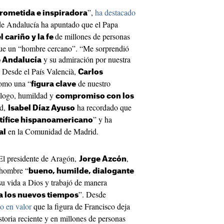
”,
ha destacado
rometida e inspiradora
 de Andalucía ha apuntado que el Papa
de millones de personas
 cariño y la fe
fue un “hombre cercano”. “Me sorprendió
y su admiración por nuestra
 Andalucía
. Desde el País Valencià,
Carlos
omo una “
de nuestro
figura clave
álogo, humildad y
compromiso con los
id,
ha recordado que
Isabel Díaz Ayuso
” y ha
tífice hispanoamericano
en la Comunidad de Madrid.
al
El presidente de Aragón,
,
Jorge Azcón
 hombre “
bueno, humilde, dialogante
su vida a Dios y trabajó de manera
”. Desde
 a los nuevos tiempos
o en valor
que la figura de Francisco deja
storia reciente y en millones de personas