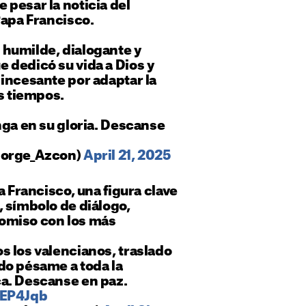
pesar la noticia del
Papa Francisco.
humilde, dialogante y
 dedicó su vida a Dios y
incesante por adaptar la
os tiempos.
nga en su gloria. Descanse
Jorge_Azcon)
April 21, 2025
a Francisco, una figura clave
 símbolo de diálogo,
omiso con los más
 los valencianos, traslado
do pésame a toda la
a. Descanse en paz.
3EP4Jqb