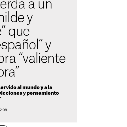
erda a un
ilde y
e” que
spañol” y
ra “valiente
ora”
ervido al mundo y a la
nvicciones y pensamiento
”
12:08