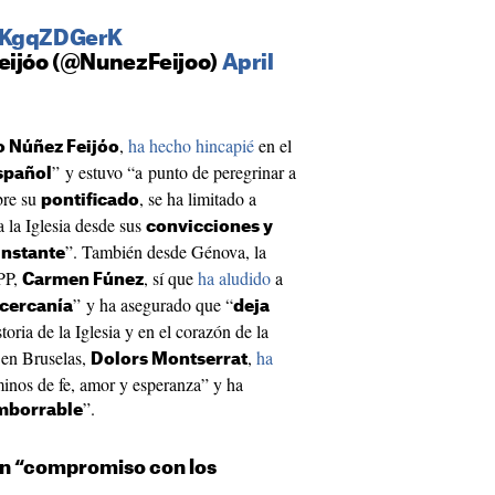
/VKgqZDGerK
eijóo (@NunezFeijoo)
April
,
ha hecho hincapié
en el
o Núñez Feijóo
” y estuvo “a punto de peregrinar a
spañol
bre su
, se ha limitado a
pontificado
a la Iglesia desde sus
convicciones y
”. También desde Génova, la
instante
 PP,
, sí que
ha aludido
a
Carmen Fúnez
” y ha asegurado que “
 cercanía
deja
toria de la Iglesia y en el corazón de la
 en Bruselas,
,
ha
Dolors Montserrat
inos de fe, amor y esperanza” y ha
”.
imborrable
un “compromiso con los