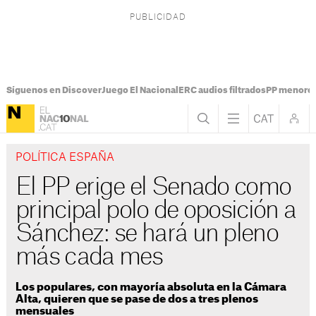
Síguenos en Discover
Juego El Nacional
ERC audios filtrados
PP menores
POLÍTICA ESPAÑA
El PP erige el Senado como
principal polo de oposición a
Sánchez: se hará un pleno
más cada mes
Los populares, con mayoría absoluta en la Cámara
Alta, quieren que se pase de dos a tres plenos
mensuales