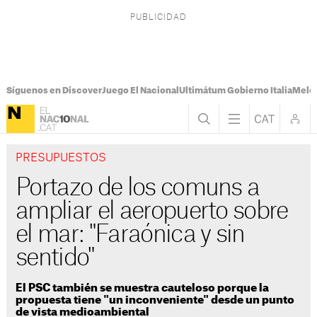
Síguenos en Discover
Juego El Nacional
Ultimátum Gobierno Italia
Melon
PRESUPUESTOS
Portazo de los comuns a
ampliar el aeropuerto sobre
el mar: "Faraónica y sin
sentido"
El PSC también se muestra cauteloso porque la
propuesta tiene "un inconveniente" desde un punto
de vista medioambiental