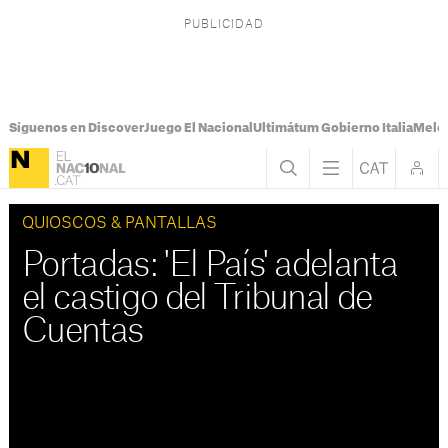
Síguenos en Discover
Juego El Nacional
Ultimátum Gobierno Italia
Melon
QUIOSCOS & PANTALLAS
Portadas: 'El País' adelanta
el castigo del Tribunal de
Cuentas