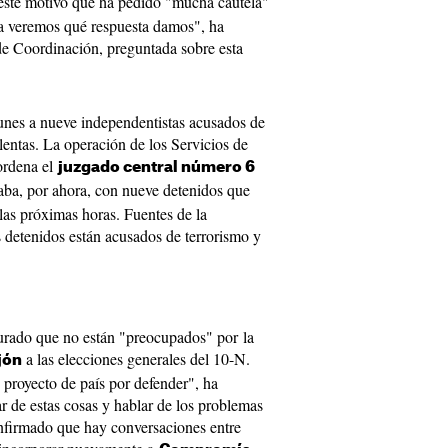
 este motivo que ha pedido "mucha cautela"
Ya veremos qué respuesta damos", ha
de Coordinación, preguntada sobre esta
lunes a nueve independentistas acusados de
entas. La operación de los Servicios de
 ordena el
juzgado central número 6
ba, por ahora, con nueve detenidos que
las próximas horas. Fuentes de la
 detenidos están acusados de terrorismo y
gurado que no están "preocupados" por la
a las elecciones generales del 10-N.
jón
proyecto de país por defender", ha
r de estas cosas y hablar de los problemas
onfirmado que hay conversaciones entre