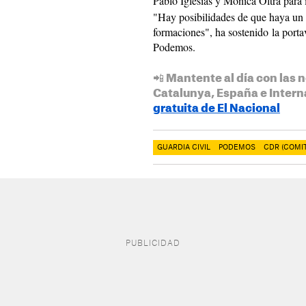
Pablo Iglesias y Mònica Oltra par
"Hay posibilidades de que haya un a
formaciones", ha sostenido la port
Podemos.
📲 Mantente al día con las n
Catalunya, España e Intern
gratuita de El Nacional
GUARDIA CIVIL
PODEMOS
CDR (COMI