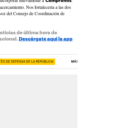
a incorporar nuevamente a
.
Compromís
cercamiento. Nos fortalecería a las dos
avoz del Consejo de Coordinación de
oticias de última hora de
acional.
Descárgate aquí la app
TÉS DE DEFENSA DE LA REPÚBLICA)
MÁS