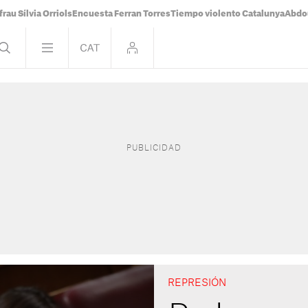
frau Sílvia Orriols
Encuesta Ferran Torres
Tiempo violento Catalunya
Abdou
REPRESIÓN