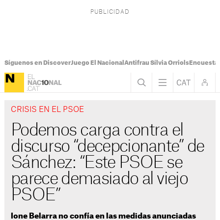
Síguenos en Discover
Juego El Nacional
Antifrau Sílvia Orriols
Encuesta 
CRISIS EN EL PSOE
Podemos carga contra el
discurso “decepcionante” de
Sánchez: “Este PSOE se
parece demasiado al viejo
PSOE”
Ione Belarra no confía en las medidas anunciadas