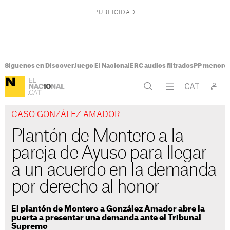
Síguenos en Discover
Juego El Nacional
ERC audios filtrados
PP menores
CASO GONZÁLEZ AMADOR
Plantón de Montero a la
pareja de Ayuso para llegar
a un acuerdo en la demanda
por derecho al honor
El plantón de Montero a González Amador abre la
puerta a presentar una demanda ante el Tribunal
Supremo